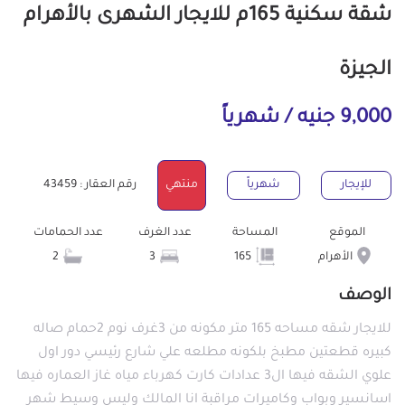
شقة سكنية 165م للايجار الشهرى بالأهرام
الجيزة
9,000 جنيه / شهرياً
للإيجار
شهرياً
منتهي
رقم العقار : 43459
الموقع
المساحة
عدد الغرف
عدد الحمامات
الأهرام
165
3
2
الوصف
للايجار شقه مساحه 165 متر مكونه من 3غرف نوم 2حمام صاله
كبيره قطعتين مطبخ بلكونه مطلعه علي شارع رئيسي دور اول
علوي الشقه فيها ال3 عدادات كارت كهرباء مياه غاز العماره فيها
اسانسير وبواب وكاميرات مراقبة انا المالك وليس وسيط شهر