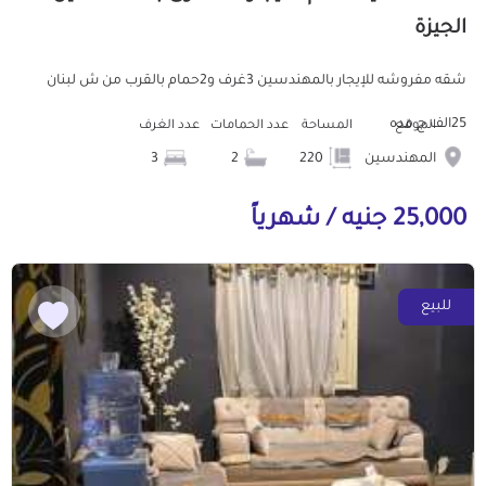
الجيزة
شقه مفروشه للإيجار بالمهندسين 3غرف و2حمام بالقرب من ش لبنان
25الف ج مده
الموقع
المساحة
عدد الحمامات
عدد الغرف
المهندسين
220
2
3
25,000 جنيه / شهرياً
للبيع