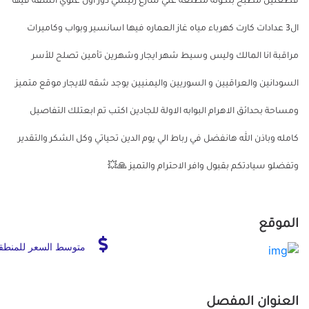
قطعتين مطبخ بلكونه مطلعه علي شارع رئيسي دور اول علوي الشقه فيها
ال3 عدادات كارت كهرباء مياه غاز العماره فيها اسانسير وبواب وكاميرات
مراقبة انا المالك وليس وسيط شهر ايجار وشهرين تأمين تصلح للأسر
السودانين والعراقيين و السوريين واليمنيين يوجد شقه للايجار موقع متميز
ومساحة بحدائق الاهرام البوابه الاولة للجادين اكتب تم ابعتلك التفاصيل
كامله وباذن الله هانفضل في رباط الي يوم الدين تحياتي وكل الشكر والتقدير
وتفضلو سيادتكم بقبول وافر الاحترام والتميز 🙏💥
الموقع
متوسط السعر للمنطق
العنوان المفصل