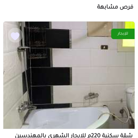
فرص مشابهة
للإيجار
شقة سكنية 220م للايجار الشهرى بالمهندسين