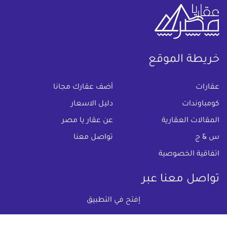
خريطة الموقع
(current)
عقارات
أضف عقارك مجانا
كومباوندات
دليل الاسعار
المقالات العقارية
عن عقار يا مصر
س & ج
تواصل معنا
اتفاقية الخصوصية
تواصل معنا عبر
إفتح في التطبيق
البريد الالكترونى :
info@aqaryamasr.com