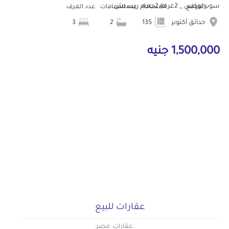
سوبر لوكس _ 2غرفة 2حمام ريسبش...
الموقع
المساحة
عدد الحمامات
عدد الغرف
حدائق أكتوبر
135
2
3
1,500,000 جنيه
عقارات للبيع
عقارات مصر