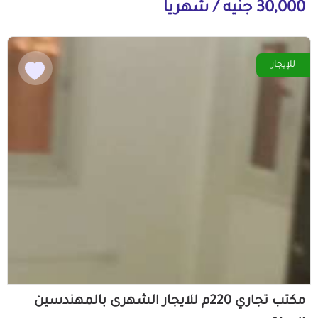
30,000 جنيه / شهرياً
للإيجار
مكتب تجاري 220م للايجار الشهرى بالمهندسين