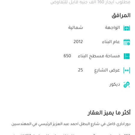
مطلوب ايجار 160 الف جنيه قابل للتفاوض
المرافق
الواجهة
شمالية
عام البناء
2012
مساحة مسطح البناء
650
عرض الشارع
25
ديكور
أكثر ما يميز العقار
دور اداري كامل في شارع البطل احمد عبد العزيز الرئيسي في المهندسين