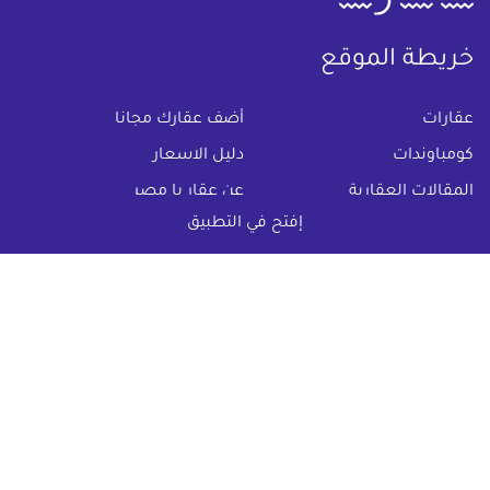
خريطة الموقع
(current)
عقارات
أضف عقارك مجانا
كومباوندات
دليل الاسعار
المقالات العقارية
عن عقار يا مصر
إفتح في التطبيق
س & ج
تواصل معنا
اتفاقية الخصوصية
تواصل معنا عبر
البريد الالكترونى :
info@aqaryamasr.com
مواقع التواصل الاجتماعى