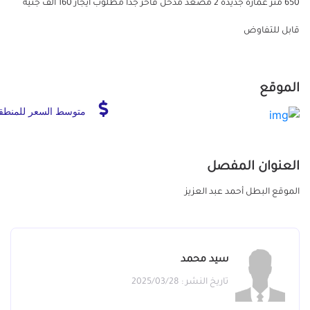
650 متر عماره جديده 2 مصعد مدخل فاخر جدا مطلوب ايجار 160 الف جنيه
قابل للتفاوض
الموقع
متوسط السعر للمنطق
العنوان المفصل
الموقع البطل أحمد عبد العزيز
سيد محمد
تاريخ النشر : 2025/03/28