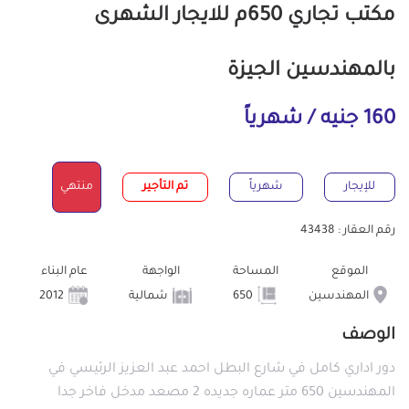
مكتب تجاري 650م للايجار الشهرى
بالمهندسين الجيزة
160 جنيه / شهرياً
للإيجار
شهرياً
تم التأجير
منتهي
رقم العقار : 43438
الموقع
المساحة
الواجهة
عام البناء
المهندسين
650
شمالية
2012
الوصف
دور اداري كامل في شارع البطل احمد عبد العزيز الرئيسي في
المهندسين 650 متر عماره جديده 2 مصعد مدخل فاخر جدا