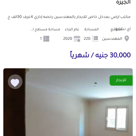
الجيزة
مكتب ارضي بمدخل خاص للايجار بالمهندسين رخصه إداري 4غرف 30الف ج
اي نشاط
الموقع
المساحة
عام البناء
مساحة مسطح البناء
المهندسين
220
2020
1
30,000 جنيه / شهرياً
للإيجار