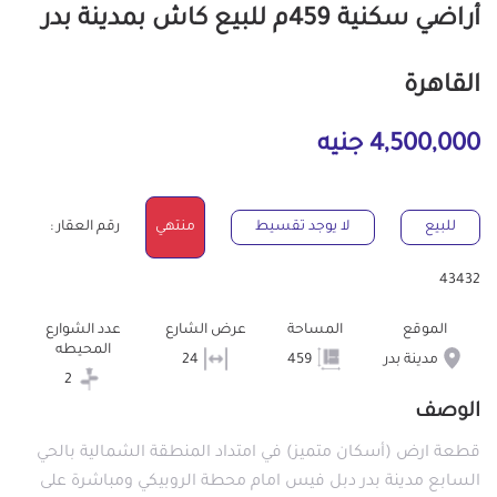
أراضي سكنية 459م للبيع كاش بمدينة بدر
القاهرة
4,500,000 جنيه
للبيع
لا يوجد تقسيط
منتهي
رقم العقار :
43432
الموقع
المساحة
عرض الشارع
عدد الشوارع
المحيطه
مدينة بدر
459
24
2
الوصف
قطعة ارض (أسكان متميز) في امتداد المنطقة الشمالية بالحي
السابع مدينة بدر دبل فيس امام محطة الروبيكي ومباشرة على