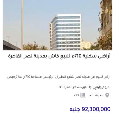
أراضي سكنية 710م للبيع كاش بمدينة نصر القاهرة
ارض للبيع في مدينه نصر شارع الطيران الرئيسى مساحة 710م بها ترخيص
بدروم وارضى و11 دور. سعر المتر 130ا...
الموقع
المساحة
مدينة نصر
710
92,300,000 جنيه