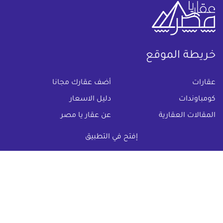
خريطة الموقع
(current)
عقارات
أضف عقارك مجانا
كومباوندات
دليل الاسعار
المقالات العقارية
عن عقار يا مصر
س & ج
تواصل معنا
إفتح في التطبيق
اتفاقية الخصوصية
تواصل معنا عبر
البريد الالكترونى :
info@aqaryamasr.com