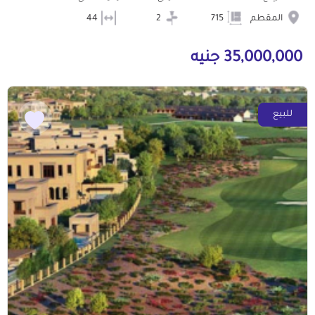
المقطم
715
2
44
35,000,000 جنيه
للبيع