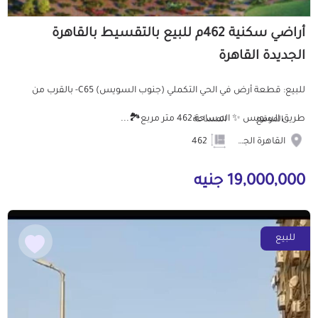
أراضي سكنية 462م للبيع بالتقسيط بالقاهرة
الجديدة القاهرة
للبيع: قطعة أرض في الحي التكملي (جنوب السويس) C65- بالقرب من
طريق السويس ✨ المساحة:462 متر مربع🏞️...
الموقع
المساحة
القاهرة الجديدة
462
19,000,000 جنيه
للبيع