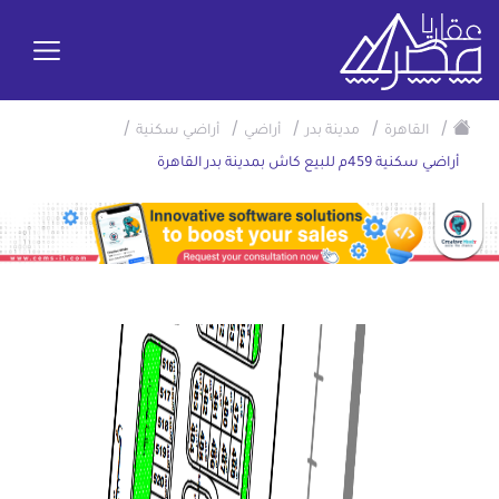
/
/
/
/
/
القاهرة
مدينة بدر
أراضي
أراضي سكنية
أراضي سكنية 459م للبيع كاش بمدينة بدر القاهرة