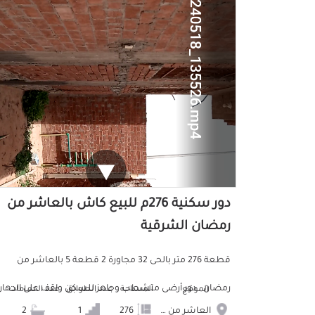
دور سكنية 276م للبيع كاش بالعاشر من
رمضان الشرقية
قطعة 276 متر بالحى 32 مجاورة 2 قطعة 5 بالعاشر من
رمضان . دور أرضى متشطب وجاهز للسكن واقف على الدهان
الموقع
المساحة
عدد الطوابق
عدد الحمامات
العاشر من رمضان
276
1
2