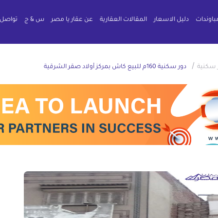
باوندات
دليل الاسعار
المقالات العقارية
عن عقار يا مصر
س & ج
تواصل 
/
 سكنية
دور سكنية 160م للبيع كاش بمركز أولاد صقر الشرقية