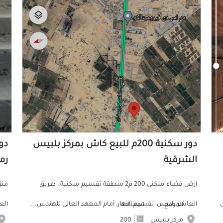
دور سكنية 200م للبيع كاش بمركز بلبيس
الشرقية
رم
ارض فضاء سكنى 200 م2 منطقة تقسيم سكنية ، طريق
العاشر بلبيس، تقسيم النهار، أمام المعهد العالى للهندس...
الع
الموقع
المساحة
مركز بلبيس
200