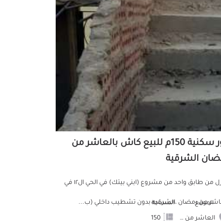
دور سكنية 150م للبيع كاش بالعاشر من
ضان الشرقية
منزل من طابق واحد من مشروع (ابني بيتك) في الحي ال١٢ في
اشر من رمضان ،الشرقيه بدون تشطيب داخلي (ب...
الموقع
المساحة
العاشر من رمضان
150