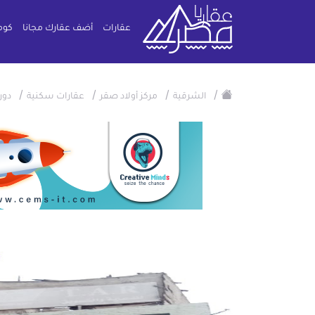
عقارات
أضف عقارك مجانا
كوم
/
/
/
/
الشرقية
مركز أولاد صقر
عقارات سكنية
دور