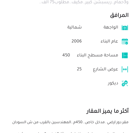
و3حمام..ريسبشن كبير..مكيف..مطلوب75 الف..
المرافق
الواجهة
شمالية
عام البناء
2006
مساحة مسطح البناء
450
عرض الشارع
25
ديكور
أكثر ما يميز العقار
مقر دور ارضي .مدخل خاص..450م..المهندسين بالقرب من ش السودان