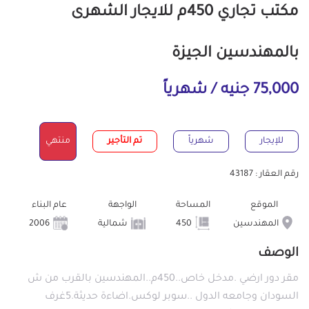
مكتب تجاري 450م للايجار الشهرى
بالمهندسين الجيزة
75,000 جنيه / شهرياً
للإيجار
شهرياً
تم التأجير
منتهي
رقم العقار : 43187
الموقع
المساحة
الواجهة
عام البناء
المهندسين
450
شمالية
2006
الوصف
مقر دور ارضي .مدخل خاص..450م..المهندسين بالقرب من ش
السودان وجامعه الدول ..سوبر لوكس.اضاءة حديثة.5غرف