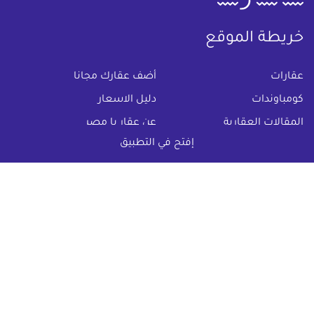
خريطة الموقع
(current)
عقارات
أضف عقارك مجانا
كومباوندات
دليل الاسعار
المقالات العقارية
عن عقار يا مصر
إفتح في التطبيق
س & ج
تواصل معنا
اتفاقية الخصوصية
تواصل معنا عبر
البريد الالكترونى :
info@aqaryamasr.com
مواقع التواصل الاجتماعى