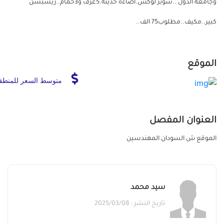
وجامعه الدول ..سوبر لوكس.اضاءة حديثة.5غرف و3حمام..ريسبشن
كبير..مكيف..مطلوب75 الف..
الموقع
متوسط السعر للمنطق
العنوان المفصل
الموقع ش السودان المهندسين
سيد محمد
تاريخ النشر : 2025/03/08