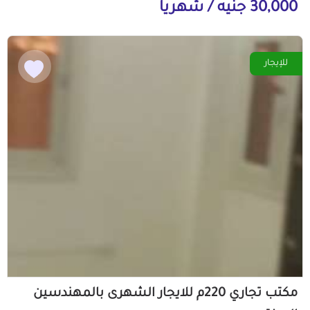
30,000 جنيه / شهرياً
للإيجار
مكتب تجاري 220م للايجار الشهرى بالمهندسين