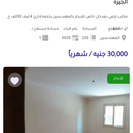
الجيزة
مكتب ارضي بمدخل خاص للايجار بالمهندسين رخصه إداري 4غرف 30الف ج
اي نشاط
الموقع
المساحة
عام البناء
مساحة مسطح البناء
المهندسين
220
2020
1
30,000 جنيه / شهرياً
للإيجار