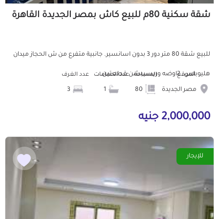
شقة سكنية 80م للبيع كاش بمصر الجديدة القاهرة
للبيع شقة 80 متر دور 3 بدون اسانسير. جانبية متفرع من ش الحجاز ميدان
هليوبلس. 2اوضه وريسيبشن قطعتين...
الموقع
المساحة
عدد الحمامات
عدد الغرف
مصر الجديدة
80
1
3
2,000,000 جنيه
للإيجار