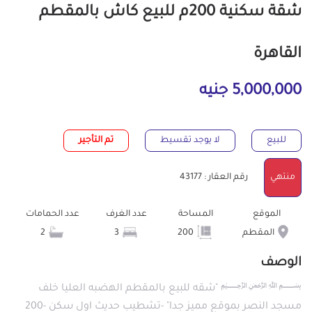
شقة سكنية 200م للبيع كاش بالمقطم
القاهرة
5,000,000 جنيه
للبيع
لا يوجد تقسيط
تم التأجير
منتهي
رقم العقار : 43177
الموقع
المساحة
عدد الغرف
عدد الحمامات
المقطم
200
3
2
الوصف
﷽ "شقه للبيع بالمقطم الهضبه العليا خلف
مسجد النصر بموقع مميز جدا" -تشطيب حديث اول سكن -200