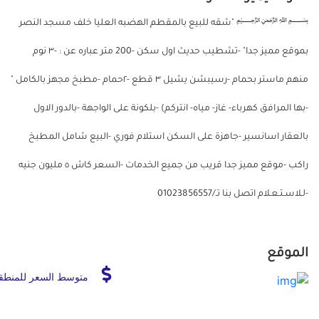
﷽ "شقه للبيع بالمقطم الهضبه العليا خلف مسجد النصر
بموقع مميز جدا" -تشطيب حديث اول سكن -200 متر عباره عن : -٣ نوم
منهم ماستر بحمام -رسيبشن يشيل ٣ قطع -٢حمام -مطبخ مجهز بالكامل "
-بها المرافق كهرباء- غاز- مياه- انتركم) -بلكونة على الواجهة -بالدور الاول
بالعقار اسانسير -جاهزة على السكن استلام فوري -البيع شامل المطبخ
راكب -موقع مميز جدا قريب من جميع الخدمات -السعر كاش ٥ مليون جنيه
-لـلاسـتـعـلام اتصل بنا تـ/01023856557
الموقع
متوسط السعر للمنطق