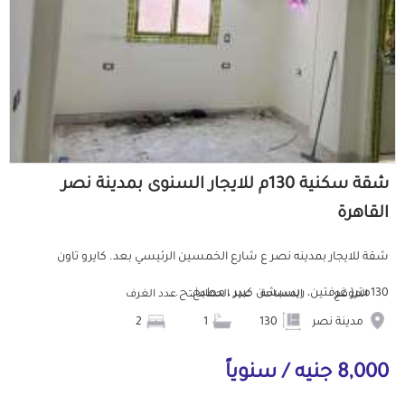
شقة سكنية 130م للايجار السنوى بمدينة نصر
القاهرة
شقة للايجار بمدينه نصر ع شارع الخمسين الرئيسي بعد. كايرو تاون
130متر( غرفتين، ريسبشن كبير ، مطبخ، ح...
الموقع
المساحة
عدد الحمامات
عدد الغرف
مدينة نصر
130
1
2
8,000 جنيه / سنوياً