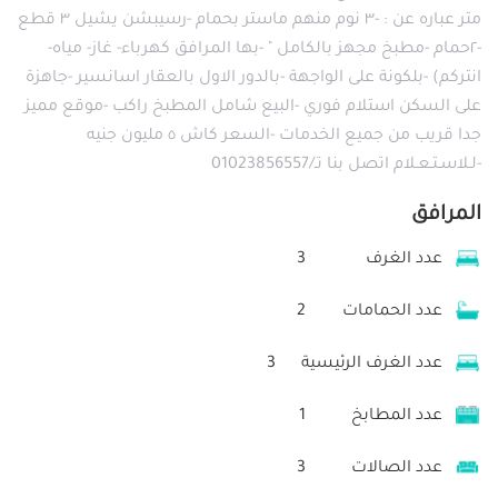
متر عباره عن : -٣ نوم منهم ماستر بحمام -رسيبشن يشيل ٣ قطع
-٢حمام -مطبخ مجهز بالكامل " -بها المرافق كهرباء- غاز- مياه-
انتركم) -بلكونة على الواجهة -بالدور الاول بالعقار اسانسير -جاهزة
على السكن استلام فوري -البيع شامل المطبخ راكب -موقع مميز
جدا قريب من جميع الخدمات -السعر كاش ٥ مليون جنيه
-لـلاسـتـعـلام اتصل بنا تـ/01023856557
المرافق
عدد الغرف
3
عدد الحمامات
2
عدد الغرف الرئيسية
3
عدد المطابخ
1
عدد الصالات
3