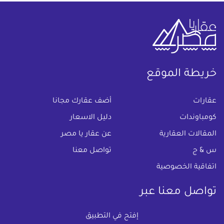
خريطة الموقع
(current)
عقارات
أضف عقارك مجانا
كومباوندات
دليل الاسعار
المقالات العقارية
عن عقار يا مصر
س & ج
تواصل معنا
اتفاقية الخصوصية
تواصل معنا عبر
إفتح في التطبيق
البريد الالكترونى :
info@aqaryamasr.com