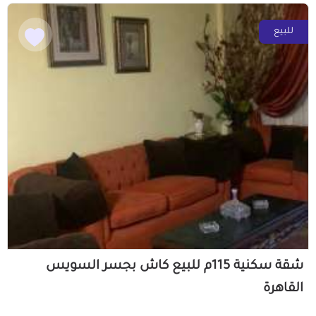
للبيع
شقة سكنية 115م للبيع كاش بجسر السويس
القاهرة