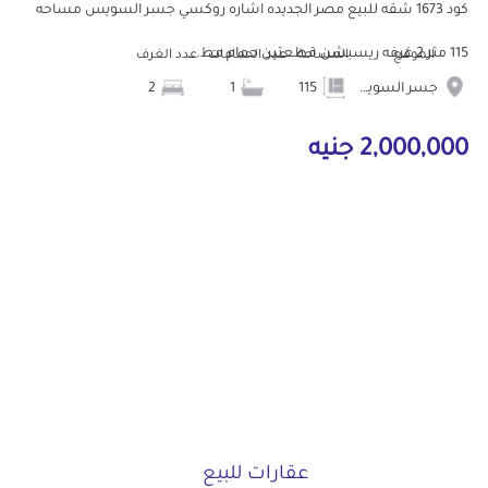
كود 1673 شقه للبيع مصر الجديده اشاره روكسي جسر السويس مساحه
115 متر 2 غرفه ريسبشن قطعتين حمام مط...
الموقع
المساحة
عدد الحمامات
عدد الغرف
جسر السويس
115
1
2
2,000,000 جنيه
عقارات للبيع