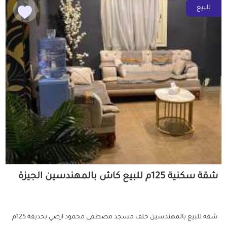
للبيع
شقة سكنية 125م للبيع كاش بالمهندسين الجيزة
شقه للبيع بالمهندسين خلف مسجد مصطفى محمود ارضي بحديقة 125م