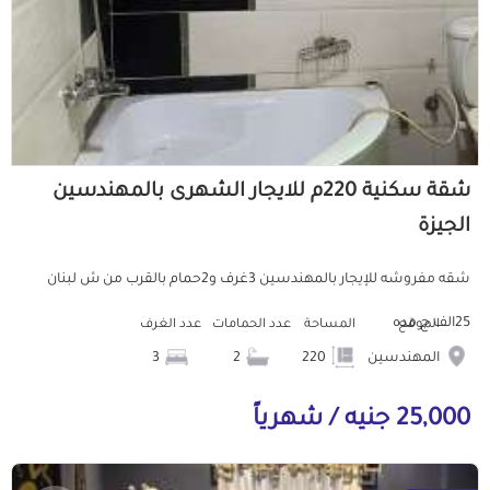
شقة سكنية 220م للايجار الشهرى بالمهندسين
الجيزة
شقه مفروشه للإيجار بالمهندسين 3غرف و2حمام بالقرب من ش لبنان
25الف ج مده
الموقع
المساحة
عدد الحمامات
عدد الغرف
المهندسين
220
2
3
25,000 جنيه / شهرياً