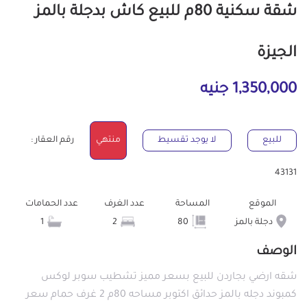
شقة سكنية 80م للبيع كاش بدجلة بالمز
الجيزة
1,350,000 جنيه
للبيع
لا يوجد تقسيط
منتهي
رقم العقار :
43131
الموقع
المساحة
عدد الغرف
عدد الحمامات
دجلة بالمز
80
2
1
الوصف
شقه ارضي بجاردن للبيع بسعر مميز تشطيب سوبر لوكس
كمبوند دجله بالمز حدائق اكتوبر مساحه 80م 2 غرف حمام سعر