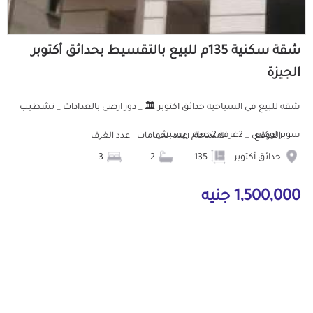
شقة سكنية 135م للبيع بالتقسيط بحدائق أكتوبر
الجيزة
شقه للبيع في السياحيه حدائق اكتوبر 🏛️ _ دور ارضى بالعدادات _ تشطيب
سوبر لوكس _ 2غرفة 2حمام ريسبش...
الموقع
المساحة
عدد الحمامات
عدد الغرف
حدائق أكتوبر
135
2
3
1,500,000 جنيه