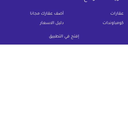
(current)
عقارات
أضف عقارك مجانا
كومباوندات
دليل الاسعار
المقالات العقارية
عن عقار يا مصر
إفتح في التطبيق
س & ج
تواصل معنا
اتفاقية الخصوصية
تواصل معنا عبر
البريد الالكترونى :
info@aqaryamasr.com
مواقع التواصل الاجتماعى