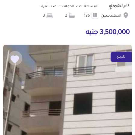
3غرف2حمام
الموقع
المساحة
عدد الحمامات
عدد الغرف
المهندسين
125
2
3
3,500,000 جنيه
للبيع