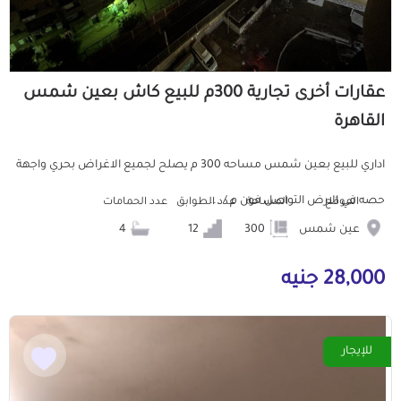
عقارات أخرى تجارية 300م للبيع كاش بعين شمس
القاهرة
اداري للبيع بعين شمس مساحه 300 م يصلح لجميع الاغراض بحري واجهة
حصه في الارض التواصل فون م / ...
الموقع
المساحة
عدد الطوابق
عدد الحمامات
عين شمس
300
12
4
28,000 جنيه
للإيجار