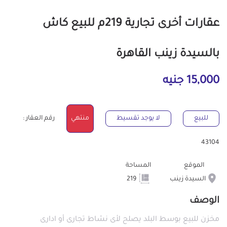
عقارات أخرى تجارية 219م للبيع كاش
بالسيدة زينب القاهرة
15,000 جنيه
للبيع
لا يوجد تقسيط
منتهي
رقم العقار :
43104
الموقع
المساحة
السيدة زينب
219
الوصف
مخزن للبيع بوسط البلد يصلح لأى نشاط تجارى أو ادارى