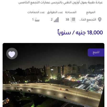
عيادة طبية بمول أوزون الطبي بالنرجس عمارات التجمع الخامس
الموقع
المساحة
عدد الطوابق
عدد الحمامات
التجمع الخامس الشويفات
38
2
1
18,000 جنيه / سنوياً
للبيع