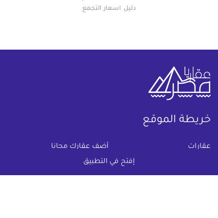
دليل اسعار التجمع
خريطة الموقع
(current)
عقارات
أضف عقارك مجانا
إفتح في التطبيق
كومباوندات
دليل الاسعار
المقالات العقارية
عن عقار يا مصر
س & ج
تواصل معنا
اتفاقية الخصوصية