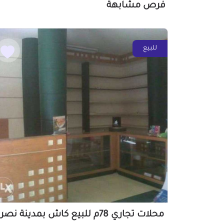
فرص مشابهة
للبيع
محلات تجاري 78م للبيع كاش بمدينة نصر