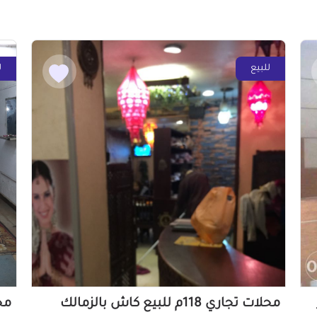
للبيع
ل
محلات تجاري 118م للبيع كاش بالزمالك