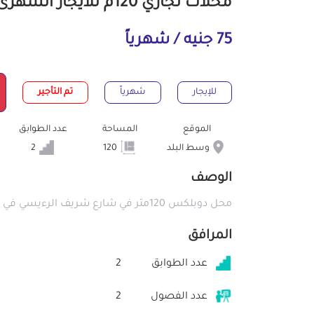
محلات تجاري 120م للايجار الشهرى بوسط البلد القاهرة
75 جنيه / شهرياً
للإيجار
شهرياً
تم التأجير
الموقع
المساحة
عدد الطوابق
وسط البلد
120
2
الوصف
محل دوبلكس 120متر في شارع شريف الرءيسي في وسط البلد 75الف
المرافق
عدد الطوابق
2
عدد الفصول
2