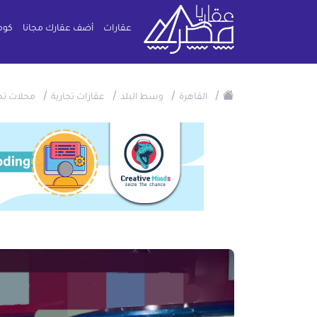
عقارات
أضف عقارك مجانا
كوم
/
/
/
/
القاهرة
وسط البلد
عقارات تجارية
محلات تج