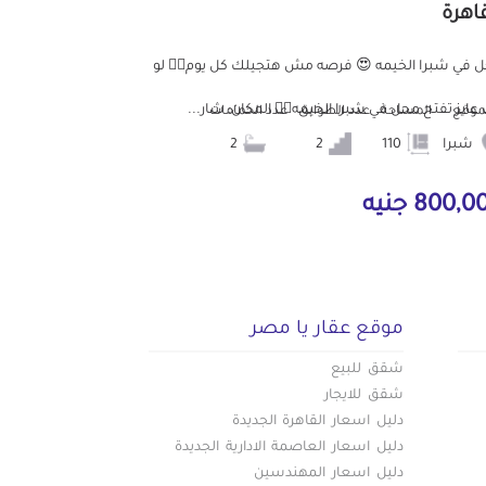
قاهرة
 في شبرا الخيمه 😍 فرصه مش هتجيلك كل يوم👌🏻 لو
 عايز تفتح محل في شبرا الخيمه👌🏻 المكان: شار...
موقع
المساحة
عدد الطوابق
عدد الحمامات
شبرا
110
2
2
800, جنيه
موقع عقار يا مصر
شقق للبيع
شقق للايجار
دليل اسعار القاهرة الجديدة
دليل اسعار العاصمة الادارية الجديدة
دليل اسعار المهندسين