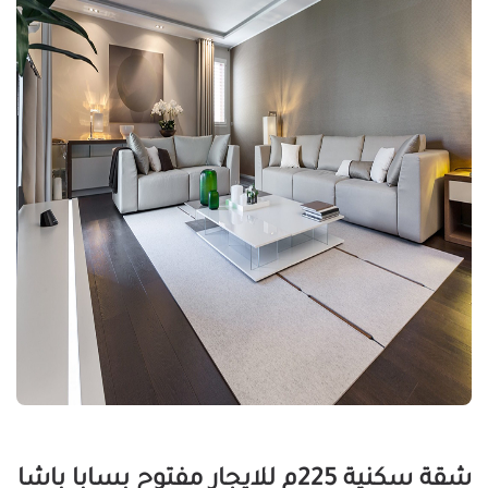
شقة سكنية 225م للايجار مفتوح بسابا باشا