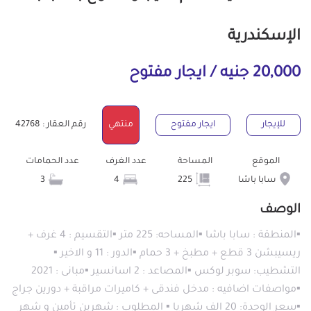
الإسكندرية
20,000 جنيه / ايجار مفتوح
للإيجار
ايجار مفتوح
منتهي
رقم العقار : 42768
الموقع
المساحة
عدد الغرف
عدد الحمامات
سابا باشا
225
4
3
الوصف
▪المنطقة : سابا باشا ▪️المساحه: 225 متر ▪️التقسيم : 4 غرف +
ريسيبشن 3 قطع + مطبخ + 3 حمام ▪️الدور : 11 و الاخير ▪️
التشطيب: سوبر لوكس ▪المصاعد : 2 اسانسير ▪مبانى : 2021
▪مواصفات اضافيه : مدخل فندقى + كاميرات مراقبة + دورين جراج
▪️سعر الوحدة: 20 الف شهريا ▪ المطلوب : شهرين تأمين و شهر