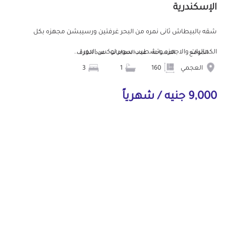
الإسكندرية
شقه بالبيطاش ثانى نمره من البحر غرفتين ورسيبشن مجهزه بكل
الكماليات والاجهزه وتشطيب سوبر لوكس الدور ا...
الموقع
المساحة
عدد الحمامات
عدد الغرف
العجمي
160
1
3
9,000 جنيه / شهرياً