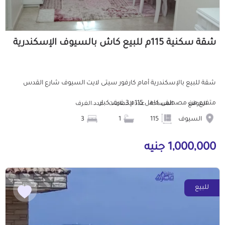
شقة سكنية 115م للبيع كاش بالسيوف الإسكندرية
شقة للبيع بالإسكندرية أمام كارفور سيتى لايت السيوف شارع القدس
متفرع من مصطفى كامل 115م 3 غرف كبار ...
الموقع
المساحة
عدد الحمامات
عدد الغرف
السيوف
115
1
3
1,000,000 جنيه
للبيع