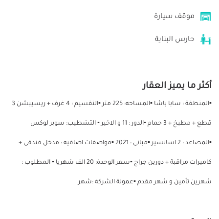
موقف سيارة
حارس البناية
أكثر ما يميز العقار
▪المنطقة : سابا باشا ▪️المساحه: 225 متر ▪️التقسيم : 4 غرف + ريسيبشن 3
قطع + مطبخ + 3 حمام ▪️الدور : 11 و الاخير ▪️ التشطيب: سوبر لوكس
▪المصاعد : 2 اسانسير ▪مبانى : 2021 ▪مواصفات اضافيه : مدخل فندقى +
كاميرات مراقبة + دورين جراج ▪️سعر الوحدة: 20 الف شهريا ▪ المطلوب :
شهرين تأمين و شهر مقدم ▪عمولة الشركة :شهر