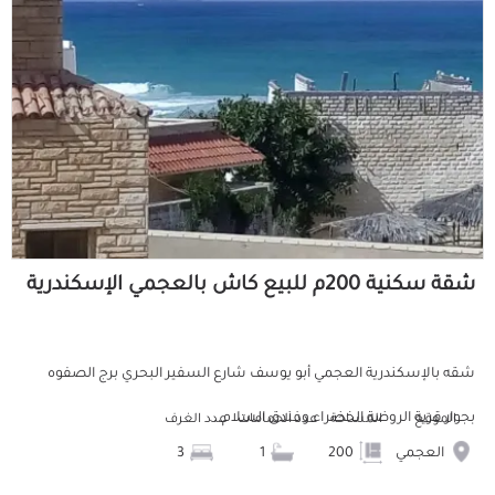
شقة سكنية 200م للبيع كاش بالعجمي الإسكندرية
شقه بالإسكندرية العجمي أبو يوسف شارع السفير البحري برج الصفوه
بجوار قرية الروضة الخضراء وفندق السلام...
الموقع
المساحة
عدد الحمامات
عدد الغرف
العجمي
200
1
3