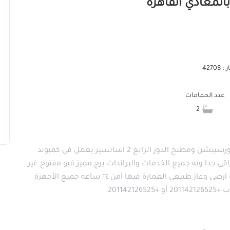
4270
عدد الحمامات
2
للايجار شقة مفروشة مكونة من 3غرف نوم و2حمام ورسيبشن ومطبخ الدور الرابع 2 اسانسير يعمل فى كمبوند
ى جدا وبه جميع الخدمات والبراندات برج مميز فيو مفتوح غير
مجروحة تماما مكيفة بالكامل ساخن وبارد بها انترنت ارضى وغاز طبيعى العمارة فيها أمن ٢٤ ساعه جميع الأجهزة
20114