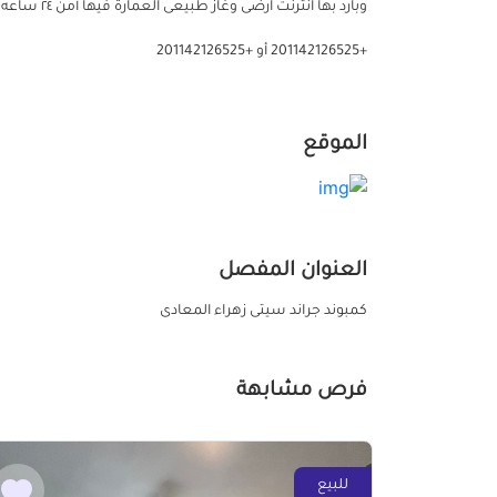
وبارد بها ا
+201142126525 أو +201142126525
الموقع
العنوان المفصل
كمبوند جراند سيتى زهراء المعادى
فرص مشابهة
للبيع