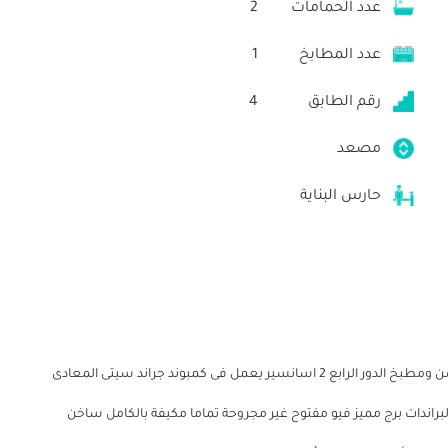
عدد الحمامات
2
عدد المطابخ
1
رقم الطابق
4
مصعد
حارس البناية
للايجار شقة مفروشة مكونة من 3غرف نوم و2حمام ورسيبشن ومطبخ الدور الرابع 2 اسانسير يعمل فى كمبوند جراند سيتى المعادى
براندات برج مميز فيو مفتوح غير مجروحة تماما مكيفة بالكامل ساخن