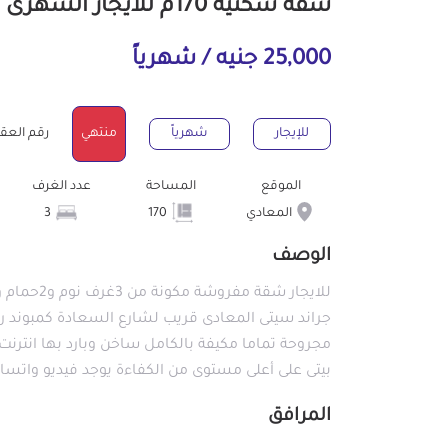
شقة سكنية 170م للايجار الشهرى بالمعادي القاهرة
25,000 جنيه / شهرياً
للإيجار
شهرياً
منتهي
رقم العقار : 8
الموقع
المساحة
عدد الغرف
المعادي
170
3
الوصف
جراند سيتى المعادى قريب لشارع السعادة كمبوند راق
بيتى على أعلى مستوى من الكفاءة يوجد فيديو واتساب +201142126525 أو +2126525
المرافق