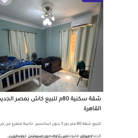
شقة سكنية 80م للبيع كاش بمصر الجدي
القاهرة
للبيع شقة 80 متر دور 3 بدون اسانسير. جانبية متفرع من 
الحجاز ميدان هليوبلس. 2اوضه وريسيبشن قطعتين...
الموقع
المساحة
عدد الحمامات
عدد الغرف