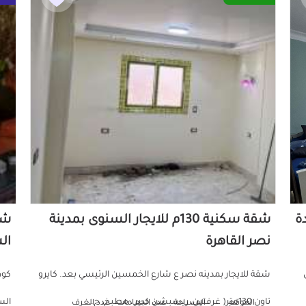
دة
شقة سكنية 130م للايجار السنوى بمدينة
نصر القاهرة
ال
ش
شقة للايجار بمدينه نصر ع شارع الخمسين الرئيسي بعد. كايرو
تاون 130متر( غرفتين، ريسبشن كبير ، مطبخ، ح...
الموقع
المساحة
عدد الحمامات
عدد الغرف