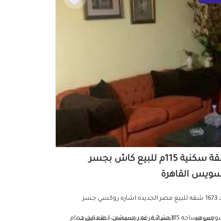
شقة سكنية 115م للبيع كاش بجسر
سويس القاهرة
كود 1673 شقه للبيع مصر الجديده اشاره روكسي جسر
السويس مساحه 115 متر 2 غرفه ريسبشن قطعتين حمام
الموقع
المساحة
عدد الحمامات
عدد الغرف