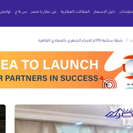
باوندات
دليل الاسعار
المقالات العقارية
عن عقار يا مصر
س & ج
تواصل 
/
ة
شقة سكنية 170م للايجار الشهرى بالمعادي القاهرة