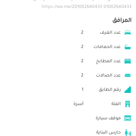
01002640433 https://wa.me/201002640433
المرافق
عدد الغرف
2
عدد الحمامات
2
عدد المطابخ
2
عدد الصالات
2
رقم الطابق
1
الفئة
أسرة
موقف سيارة
حارس البناية