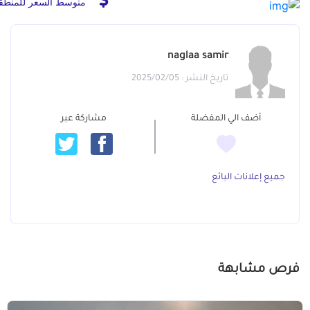
متوسط السعر للمنطق
naglaa samir
تاريخ النشر : 2025/02/05
أضف الي المفضلة
مشاركة عبر
جميع إعلانات البائع
فرص مشابهة