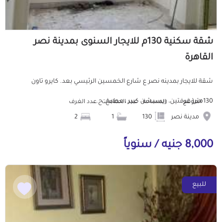
شقة سكنية 130م للايجار السنوى بمدينة نصر
القاهرة
شقة للايجار بمدينه نصر ع شارع الخمسين الرئيسي بعد. كايرو تاون
130متر( غرفتين، ريسبشن كبير ، مطبخ، ح...
الموقع
المساحة
عدد الحمامات
عدد الغرف
مدينة نصر
130
1
2
8,000 جنيه / سنوياً
للبيع