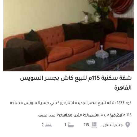
شقة سكنية 115م للبيع كاش بجسر السويس
القاهرة
كود 1673 شقه للبيع مصر الجديده اشاره روكسي جسر السويس مساحه
115 متر 2 غرفه ريسبشن قطعتين حمام مط...
الموقع
المساحة
عدد الحمامات
عدد الغرف
جسر السويس
115
1
2