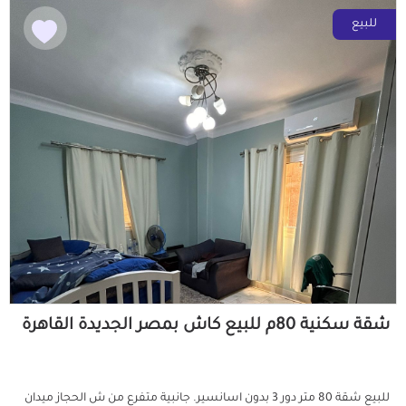
للبيع
شقة سكنية 80م للبيع كاش بمصر الجديدة القاهرة
للبيع شقة 80 متر دور 3 بدون اسانسير. جانبية متفرع من ش الحجاز ميدان