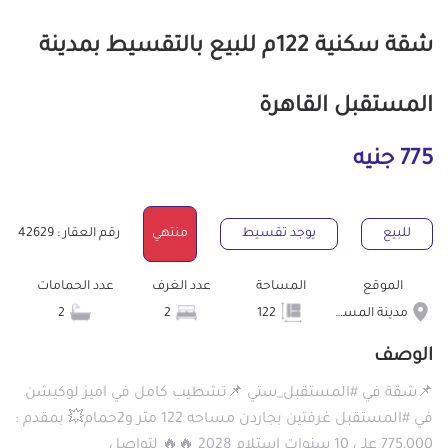
شقة سكنية 122م للبيع بالتقسيط بمدينة
المستقبل القاهرة
775 جنيه
للبيع
يوجد تقسيط
منتهي
رقم العقار : 42629
الموقع
المساحة
عدد الغرف
عدد الحمامات
مدينة المستقبل
122
2
2
الوصف
📌شقة في #المستقبل_ستي 📌تشطيب كامل في اميز لوكيشن
في #المستقبل غرفتين بجاردن مساحه 122 متر و2حمام💥 بمقدم :
775,000 علي 10 سنوات استلام 2028 🔥🔥 لتواصل