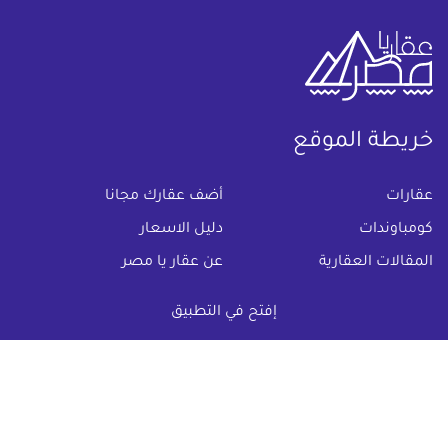
خريطة الموقع
(current)
عقارات
أضف عقارك مجانا
كومباوندات
دليل الاسعار
المقالات العقارية
عن عقار يا مصر
س & ج
تواصل معنا
إفتح في التطبيق
اتفاقية الخصوصية
تواصل معنا عبر
البريد الالكترونى :
info@aqaryamasr.com