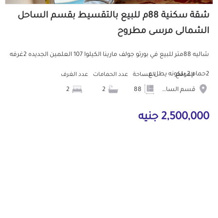
شقة سكنية 88م للبيع بالتقسيط بقسم الساحل
الشمالى مرسى مطروح
شاليه 88متر للبيع في بورتو جولف مارينا الكيلوا 107 العلمين الجديده 2غرفه
2حمام 2 بلكونه يطل ع...
الموقع
المساحة
عدد الحمامات
عدد الغرف
قسم الساحل الشمالى
88
2
2
2,500,000 جنيه