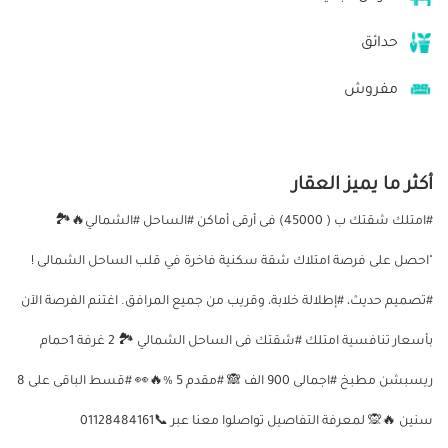
حدائق
مفروش
أكثر ما يميز العقار
#امتلك شقتك ب ( 45000) فى أرقى أماكن #الساحل #الشمالي🔥🏞
"احصل على فرصة امتلاك شقة سكنية فاخرة في قلب الساحل الشمالى !
#تصميم حديث، #إطلالة خلابة، وقريب من جميع المرافق. اغتنم الفرصة الآن
بأسعار تنافسية امتلك #شقتك فى الساحل الشمالي 🏞 2 غرفة 1حمام
ريسبشن مطبخ #اجمالى 900 الف 🙈 #مقدم 5 %🔥👀 #قسط الباقى على 8
سنين 🔥🙊 لمعرفة التفاصيل تواصلوا معنا عبر 📞01128484161