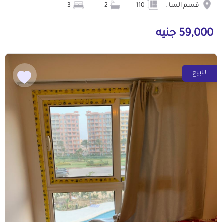
قسم الساحل الشمالى
110
2
3
59,000 جنيه
للبيع