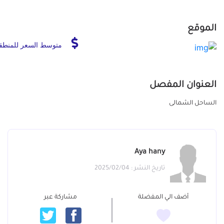
الموقع
متوسط السعر للمنطق
العنوان المفصل
الساحل الشمالى
Aya hany
تاريخ النشر : 2025/02/04
أضف الي المفضلة
مشاركة عبر