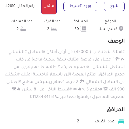
للبيع
يوجد تقسيط
منتهي
رقم العقار : 42610
الموقع
المساحة
عدد الغرف
عدد الحمامات
قسم الساحل الشمالى
50
2
2
الوصف
#امتلك شقتك ب ( 45000) فى أرقى أماكن #الساحل #الشمالي
🔥🏞 "احصل على فرصة امتلاك شقة سكنية فاخرة في قلب
الساحل الشمالى ! #تصميم حديث، #إطلالة خلابة، وقريب من
جميع المرافق. اغتنم الفرصة الآن بأسعار تنافسية امتلك #شقتك
فى الساحل الشمالي 🏞 2 غرفة 1حمام ريسبشن مطبخ #اجمالى
900 الف 🙈 #مقدم 5 %🔥👀 #قسط الباقى على 8 سنين 🔥🙊
لمعرفة التفاصيل تواصلوا معنا عبر 📞01128484161
المرافق
عدد الغرف
2