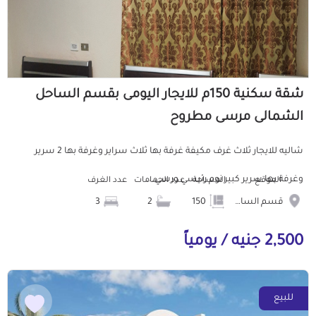
شقة سكنية 150م للايجار اليومى بقسم الساحل
الشمالى مرسى مطروح
شاليه للايجار ثلاث غرف مكيفة غرفة بها ثلاث سراير وغرفة بها 2 سرير
وغرفة بها سرير كبير نوم رئيسي ورسي...
الموقع
المساحة
عدد الحمامات
عدد الغرف
قسم الساحل الشمالى
150
2
3
2,500 جنيه / يومياً
للبيع