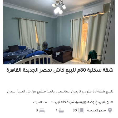
شقة سكنية 80م للبيع كاش بمصر الجديدة القاهرة
للبيع شقة 80 متر دور 3 بدون اسانسير. جانبية متفرع من ش الحجاز ميدان
هليوبلس. 2اوضه وريسيبشن قطعتين...
الموقع
المساحة
عدد الحمامات
عدد الغرف
مصر الجديدة
80
1
3