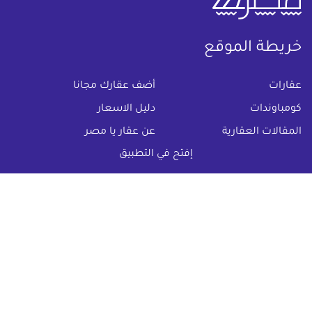
خريطة الموقع
(current)
عقارات
أضف عقارك مجانا
كومباوندات
دليل الاسعار
المقالات العقارية
عن عقار يا مصر
إفتح في التطبيق
س & ج
تواصل معنا
اتفاقية الخصوصية
تواصل معنا عبر
البريد الالكترونى :
info@aqaryamasr.com
مواقع التواصل الاجتماعى