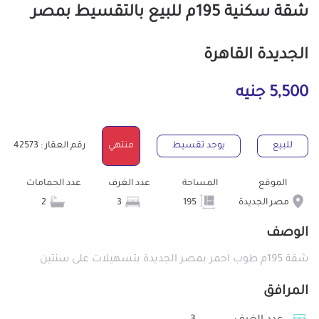
شقة سكنية 195م للبيع بالتقسيط بمصر
الجديدة القاهرة
5,500 جنيه
للبيع
يوجد تقسيط
منتهي
رقم العقار : 42573
الموقع
المساحة
عدد الغرف
عدد الحمامات
مصر الجديدة
195
3
2
الوصف
شقة 195م طوب احمر بمصر الجديدة بتسهيلات على سنتين
المرافق