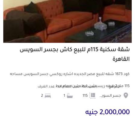
شقة سكنية 115م للبيع كاش بجسر السويس
القاهرة
كود 1673 شقه للبيع مصر الجديده اشاره روكسي جسر السويس مساحه
115 متر 2 غرفه ريسبشن قطعتين حمام مط...
الموقع
المساحة
عدد الحمامات
عدد الغرف
جسر السويس
115
1
2
2,000,000 جنيه