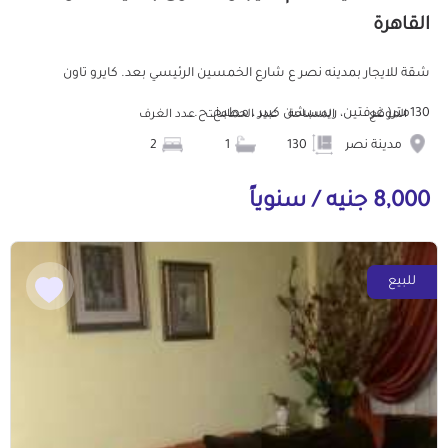
القاهرة
شقة للايجار بمدينه نصر ع شارع الخمسين الرئيسي بعد. كايرو تاون
130متر( غرفتين، ريسبشن كبير ، مطبخ، ح...
الموقع
المساحة
عدد الحمامات
عدد الغرف
مدينة نصر
130
1
2
8,000 جنيه / سنوياً
للبيع