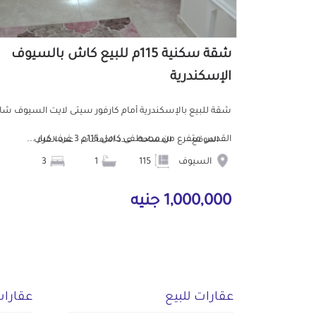
شقة سكنية 115م للبيع كاش بالسيوف
الإسكندرية
شقة للبيع بالإسكندرية أمام كارفور سيتى لايت السيوف شا
القدس متفرع من مصطفى كامل 115م 3 غرف كبار ...
الموقع
المساحة
عدد الحمامات
عدد الغرف
السيوف
115
1
3
1,000,000 جنيه
عقارات للبيع
عقارات