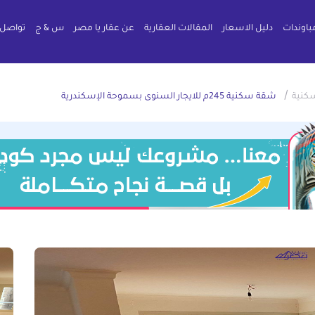
باوندات
دليل الاسعار
المقالات العقارية
عن عقار يا مصر
س & ج
تواصل 
/
كنية
شقة سكنية 245م للايجار السنوى بسموحة الإسكندرية