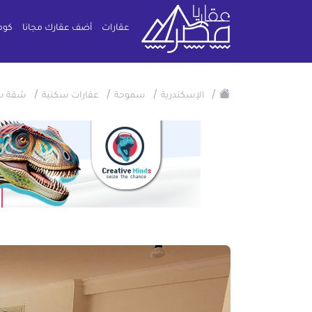
عقارات
أضف عقارك مجانا
كوم
/
/
/
/
الإسكندرية
سموحة
عقارات سكنية
شقة س