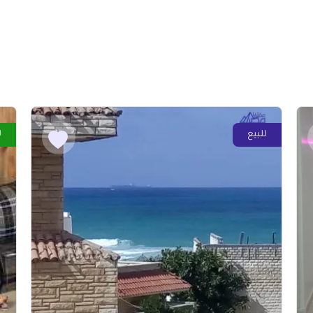
للبيع
ل