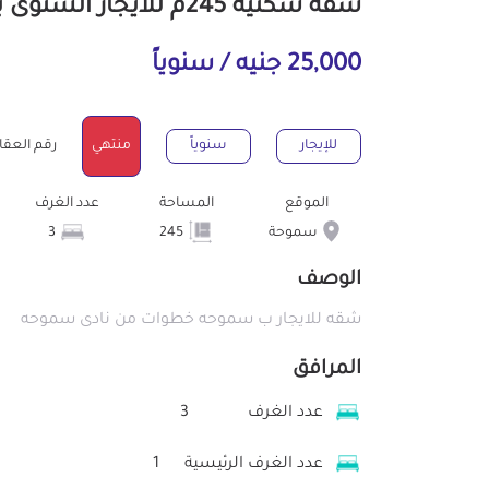
شقة سكنية 245م للايجار السنوى بسموحة الإسكندرية
25,000 جنيه / سنوياً
للإيجار
سنوياً
منتهي
رقم العقار : 61
الموقع
المساحة
عدد الغرف
سموحة
245
3
الوصف
شقه للايجار ب سموحه خطوات من نادى سموحه
المرافق
عدد الغرف
3
عدد الغرف الرئيسية
1