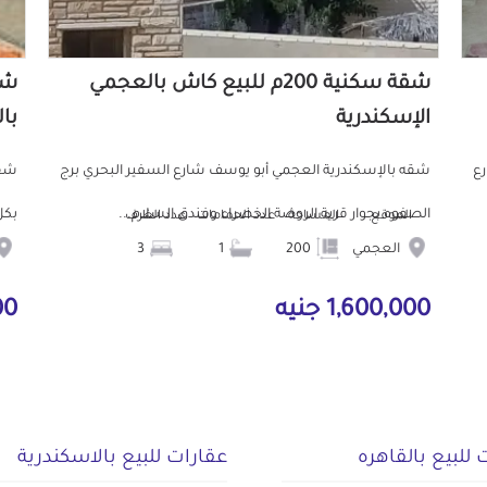
شقة سكنية 200م للبيع كاش بالعجمي
الإسكندرية
با
رع
شقه بالإسكندرية العجمي أبو يوسف شارع السفير البحري برج
شقه
الصفوه بجوار قرية الروضة الخضراء وفندق السلام...
بكل
الموقع
المساحة
عدد الحمامات
عدد الغرف
العجمي
200
1
3
1,600,000 جنيه
9,000 
 للبيع بالقاهره
عقارات للبيع بالاسكندرية