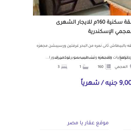
شقة سكنية 160م للايجار الشهرى
لعجمي الإسكندرية
 بالبيطاش ثانى نمره من البحر غرفتين ورسيبشن مجهزه
 الكماليات والاجهزه وتشطيب سوبر لوكس الدور ا...
الموقع
المساحة
عدد الحمامات
عدد الغرف
العجمي
160
1
3
جنيه / شهرياً
موقع عقار يا مصر