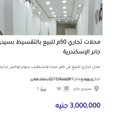
محلات تجاري 50م للبيع بالتقسيط بسيد
جابر الإسكندرية
محل تجاري للبيع في كفر عبده وتشطيب سوبر لوكس ترخ
تجاري وبه حمام 01551644089استاذ هادي
الموقع
المساحة
عدد الحمامات
سيدى جابر
50
1
3,000,000 جنيه