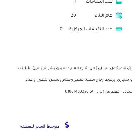
عدد الحمامات
1
عام البناء
20
عدد التكييفات المركزية
0
📍سيدي بشر بحري اول ناصية من الجانبي ( من شارع مسجد سيدي بشر الرئيسي) متشطب
د خشب بمجاري برفوف زجاج مطبخ صغير وحمام وسندرة تليفون و عداد
م الى ٩م 01001460090
متوسط السعر للمنطقة