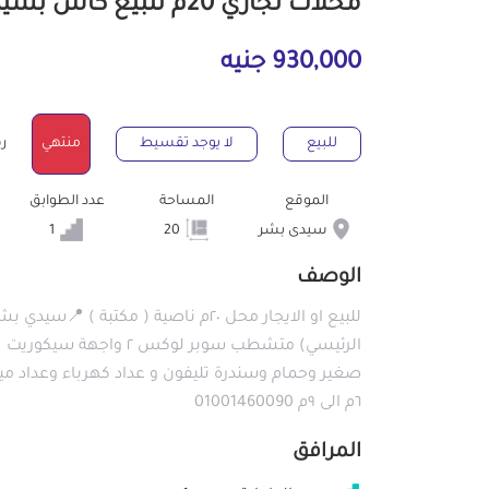
محلات تجاري 20م للبيع كاش بسيدى بشر الإسكندرية
930,000 جنيه
للبيع
لا يوجد تقسيط
منتهي
رقم
الموقع
المساحة
عدد الطوابق
سيدى بشر
20
1
الوصف
للبيع او الايجار محل ٢٠م ناصية ( م
الرئيسي) متشطب سوبر لو
صغير وحمام وسندرة تليفون و عداد كهرباء وعداد ميا
٦م الى ٩م 01001460090
المرافق