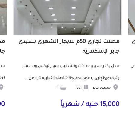
ى
محلات تجاري 50م للايجار الشهرى بسيدى
جابر الإسكندرية
جا
يص
محل بكفر عبدو و عدادات وتشطيب سوبر لوكس وبه حمام
محل
وترخيص تجاري يصلح لجميع الانشطه التجاريه لتواصل ...
تجار
الموقع
المساحة
عدد الحمامات
سيدى جابر
50
1
15,000 جنيه / شهرياً
000