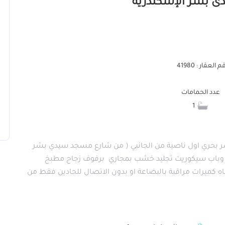
 العقار : 41980
عدد الحمامات
1
كتبة ) 📍سيدي بشر بحري اول ناصية من الجانبي ( من شارع مسجد سيدي بشر
كس ٢ واجهة سيكوريت وباب سيكوريت تجليد خشب بمجاري برفوف زجاج مطبخ
ه كميرات مراقبة بالبضاعة او بدون الاتصال للجادين فقط من