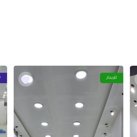
للإيجار
ل