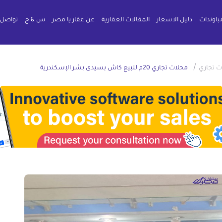
باوندات
دليل الاسعار
المقالات العقارية
عن عقار يا مصر
س & ج
تواصل 
/
ت تجاري
محلات تجاري 20م للبيع كاش بسيدى بشر الإسكندرية