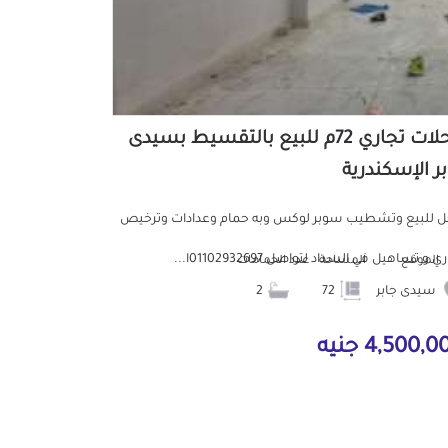
محلات تجاري 72م للبيع بالتقسيط بسيدى
بر الإسكندرية
 للبيع وتشطيب سوبر لوكس وبه حمام وعدادات وترخيص
ي و تساهيل في السداد لتواصل 01102932697ا...
الموقع
المساحة
عدد الحمامات
سيدى جابر
72
2
4,500, جنيه