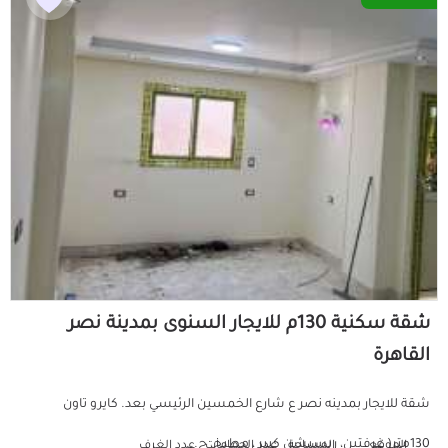
شقة سكنية 130م للايجار السنوى بمدينة نصر
القاهرة
شقة للايجار بمدينه نصر ع شارع الخمسين الرئيسي بعد. كايرو تاون
130متر( غرفتين، ريسبشن كبير ، مطبخ، ح...
الموقع
المساحة
عدد الحمامات
عدد الغرف