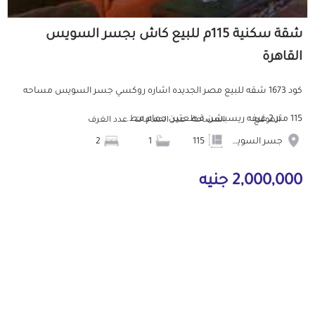
شقة سكنية 115م للبيع كاش بجسر السويس
القاهرة
كود 1673 شقه للبيع مصر الجديده اشاره روكسي جسر السويس مساحه
115 متر 2 غرفه ريسبشن قطعتين حمام مط...
الموقع
المساحة
عدد الحمامات
عدد الغرف
جسر السويس
115
1
2
2,000,000 جنيه