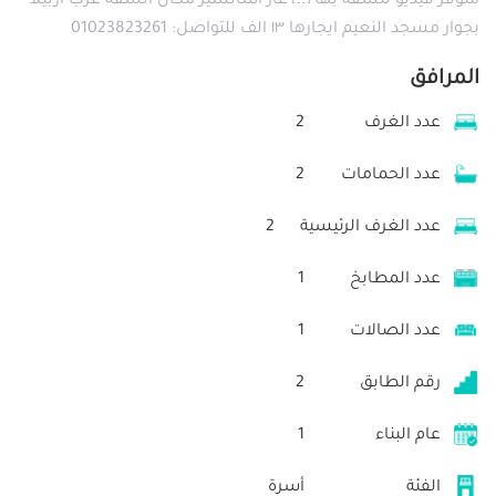
متوفر فيديو للشقة بها ￼ غاز اسانسير مكان الشقة غرب اربيلا
بجوار مسجد النعيم ايجارها ١٣ الف للتواصل: 01023823261
المرافق
عدد الغرف
2
عدد الحمامات
2
عدد الغرف الرئيسية
2
عدد المطابخ
1
عدد الصالات
1
رقم الطابق
2
عام البناء
1
الفئة
أسرة