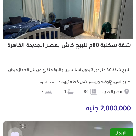
شقة سكنية 80م للبيع كاش بمصر الجديدة القاهرة
للبيع شقة 80 متر دور 3 بدون اسانسير. جانبية متفرع من ش الحجاز ميدان
هليوبلس. 2اوضه وريسيبشن قطعتين...
الموقع
المساحة
عدد الحمامات
عدد الغرف
مصر الجديدة
80
1
3
2,000,000 جنيه
للإيجار