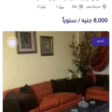
مدينة نصر
130
1
2
8,000 جنيه / سنوياً
للبيع