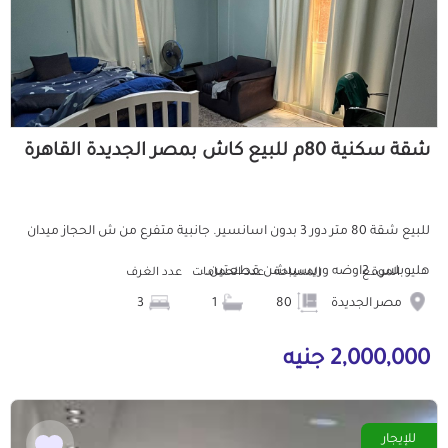
شقة سكنية 80م للبيع كاش بمصر الجديدة القاهرة
للبيع شقة 80 متر دور 3 بدون اسانسير. جانبية متفرع من ش الحجاز ميدان
هليوبلس. 2اوضه وريسيبشن قطعتين...
الموقع
المساحة
عدد الحمامات
عدد الغرف
مصر الجديدة
80
1
3
2,000,000 جنيه
للإيجار