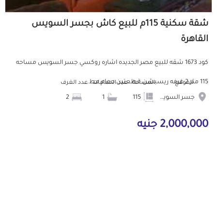
شقة سكنية 115م للبيع كاش بجسر السويس
القاهرة
كود 1673 شقه للبيع مصر الجديده اشاره روكسي جسر السويس مساحه
115 متر 2 غرفه ريسبشن قطعتين حمام مط...
الموقع
المساحة
عدد الحمامات
عدد الغرف
جسر السويس
115
1
2
2,000,000 جنيه