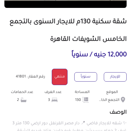
شقة سكنية 130م للايجار السنوى بالتجمع
الخامس الشويفات القاهرة
12,000 جنيه / سنوياً
للإيجار
سنوياً
منتهي
رقم العقار : 41801
الموقع
المساحة
عدد الغرف
عدد الحمامات
التجمع الخامس الشويفات
130
3
2
الوصف
✨ شقه للايجار فاضي 📍 دار مصر القرنفل دور ارضي 130 متر 3