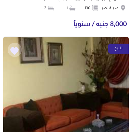
مدينة نصر
130
1
2
8,000 جنيه / سنوياً
للبيع