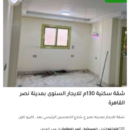
شقة سكنية 130م للايجار السنوى بمدينة نصر
القاهرة
شقة للايجار بمدينه نصر ع شارع الخمسين الرئيسي بعد. كايرو تاون
130متر( غرفتين، ريسبشن كبير ، مطبخ، ح...
الموقع
المساحة
عدد الحمامات
عدد الغرف