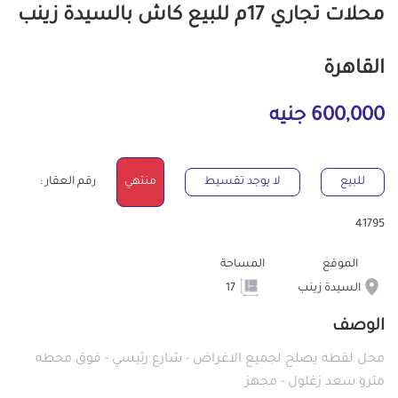
محلات تجاري 17م للبيع كاش بالسيدة زينب
القاهرة
600,000 جنيه
للبيع
لا يوجد تقسيط
منتهي
رقم العقار :
41795
الموقع
المساحة
السيدة زينب
17
الوصف
محل لقطه يصلح لجميع الاغراض - شارع رئيسي - فوق محطه
مترو سعد زغلول - مجهز