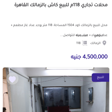
محلات تجاري 118م للبيع كاش بالزمالك القاهرة
محل للبيع بالزمالك كود 1504 المساحة: 118 متر يوجد عداد غاز مطعم +
عداد كهرباء + عداد مياه للتواصل...
الموقع
المساحة
الزمالك
118
4,500,000 جنيه
للبيع