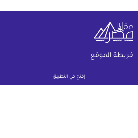
خريطة الموقع
(current)
عقارات
أضف عقارك مجانا
إفتح في التطبيق
كومباوندات
دليل الاسعار
المقالات العقارية
عن عقار يا مصر
س & ج
تواصل معنا
اتفاقية الخصوصية
تواصل معنا عبر