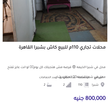
محلات تجاري 110م للبيع كاش بشبرا القاهرة
محل في شبرا الخيمه 😍 فرصه مش هتجيلك كل يوم👌🏻 لو انت عايز تفتح
محل في شبرا الخيمه👌🏻 المكان: شار...
الموقع
المساحة
عدد الطوابق
عدد الحمامات
شبرا
110
2
2
800,000 جنيه