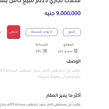
محلات تجاري 225م للبيع كاش بسيدى جابر الإسكندرية
9,000,000 جنيه
للبيع
لا يوجد تقسيط
منتهي
رقم
الموقع
المساحة
سيدى جابر
225
الوصف
بالإضافة الي عمولة الشركة
أكثر ما يميز العقار