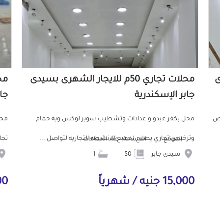
ى
محلات تجاري 50م للايجار الشهرى بسيدى
جابر الإسكندرية
جا
يص
محل بكفر عبدو و عدادات وتشطيب سوبر لوكس وبه حمام
محل
وترخيص تجاري يصلح لجميع الانشطه التجاريه لتواصل ...
تجار
الموقع
المساحة
عدد الحمامات
سيدى جابر
50
1
15,000 جنيه / شهرياً
000