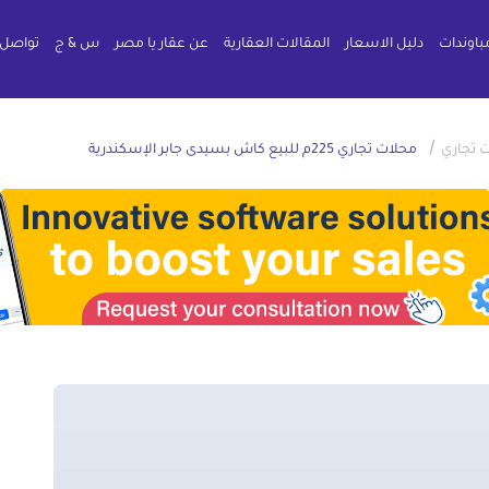
باوندات
دليل الاسعار
المقالات العقارية
عن عقار يا مصر
س & ج
تواصل 
/
 تجاري
محلات تجاري 225م للبيع كاش بسيدى جابر الإسكندرية