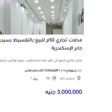
محلات تجاري 50م للبيع بالتقسيط بسيد
جابر الإسكندرية
محل تجاري للبيع في كفر عبده وتشطيب سوبر لوكس ترخ
تجاري وبه حمام 01551644089استاذ هادي
الموقع
المساحة
عدد الحمامات
سيدى جابر
50
1
3,000,000 جنيه