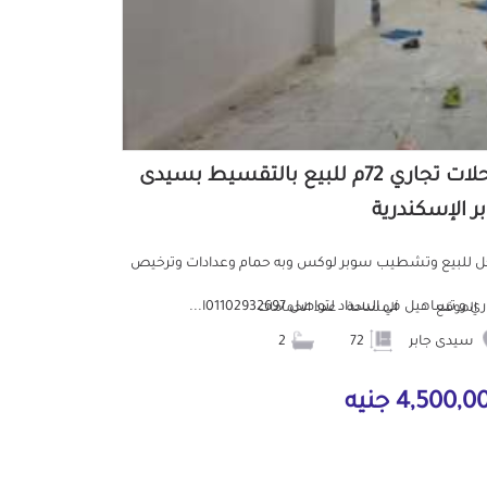
محلات تجاري 72م للبيع بالتقسيط بسيدى
بر الإسكندرية
 للبيع وتشطيب سوبر لوكس وبه حمام وعدادات وترخيص
ي و تساهيل في السداد لتواصل 01102932697ا...
الموقع
المساحة
عدد الحمامات
سيدى جابر
72
2
4,500, جنيه