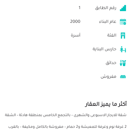
رقم الطابق
1
عام البناء
2000
الفئة
أسرة
حارس البناية
حدائق
مفروش
أكثر ما يميز العقار
شقة للايجار الاسبوعى والشهرى – بالتجمع الخامس بمنطقة هادئة – الشقة
2 غرفة نوم وغرفة للمعيشة و2 حمام – مفروشة بالكامل ومكيفة – بالقرب