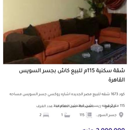
شقة سكنية 115م للبيع كاش بجسر السويس
القاهرة
كود 1673 شقه للبيع مصر الجديده اشاره روكسي جسر السويس مساحه
115 متر 2 غرفه ريسبشن قطعتين حمام مط...
الموقع
المساحة
عدد الحمامات
عدد الغرف
جسر السويس
115
1
2