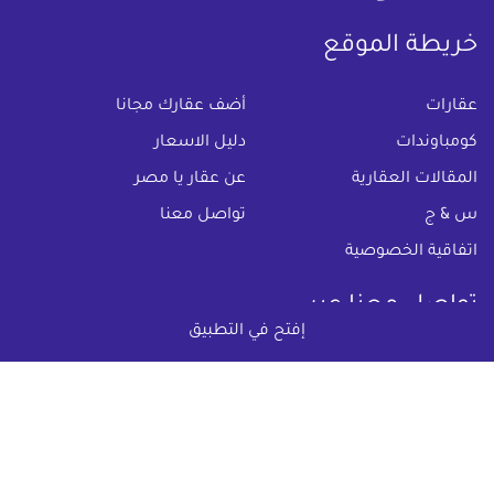
خريطة الموقع
(current)
عقارات
أضف عقارك مجانا
كومباوندات
دليل الاسعار
المقالات العقارية
عن عقار يا مصر
س & ج
تواصل معنا
اتفاقية الخصوصية
تواصل معنا عبر
إفتح في التطبيق
البريد الالكترونى :
info@aqaryamasr.com
مواقع التواصل الاجتماعى