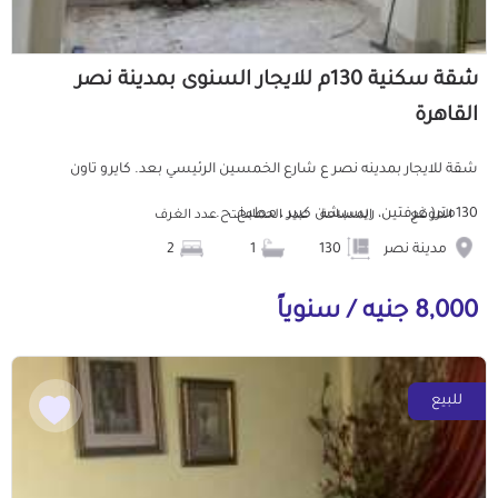
شقة سكنية 130م للايجار السنوى بمدينة نصر
القاهرة
شقة للايجار بمدينه نصر ع شارع الخمسين الرئيسي بعد. كايرو تاون
130متر( غرفتين، ريسبشن كبير ، مطبخ، ح...
الموقع
المساحة
عدد الحمامات
عدد الغرف
مدينة نصر
130
1
2
8,000 جنيه / سنوياً
للبيع