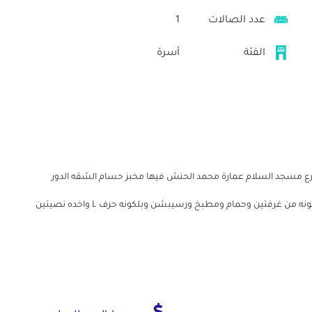
عدد الصالات
1
الفئة
أسرة
ارع مسجد السلام عمارة محمد الحنش فيها مخبز حسام الشقه الدور
السابع العماره فيها اسانسير وعداد مياه وكهرباء الشقه مكونه من غرفتين وحمام ومطبخ ورسيبشن وبلكونه حرف L واخده نصيتين