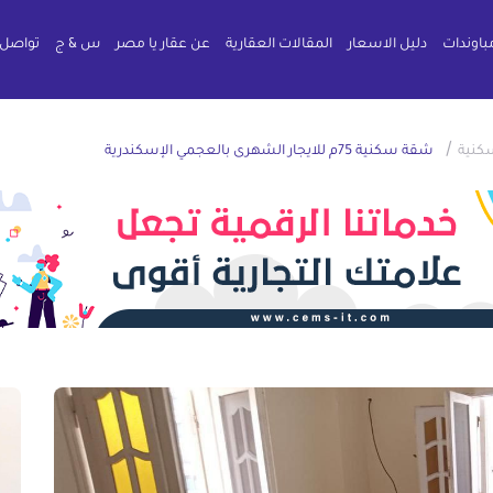
باوندات
دليل الاسعار
المقالات العقارية
عن عقار يا مصر
س & ج
تواصل 
/
كنية
شقة سكنية 75م للايجار الشهرى بالعجمي الإسكندرية