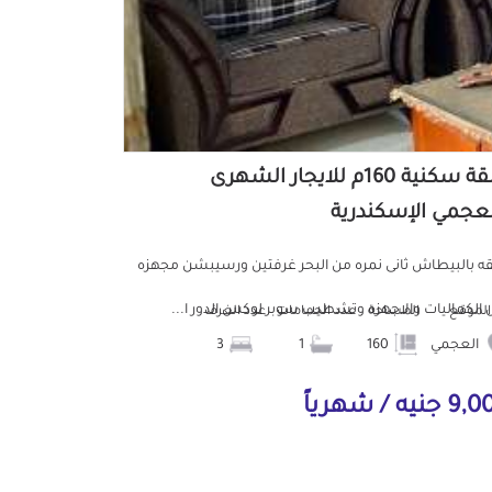
شقة سكنية 160م للايجار الشهرى
لعجمي الإسكندرية
 بالبيطاش ثانى نمره من البحر غرفتين ورسيبشن مجهزه
 الكماليات والاجهزه وتشطيب سوبر لوكس الدور ا...
الموقع
المساحة
عدد الحمامات
عدد الغرف
العجمي
160
1
3
جنيه / شهرياً