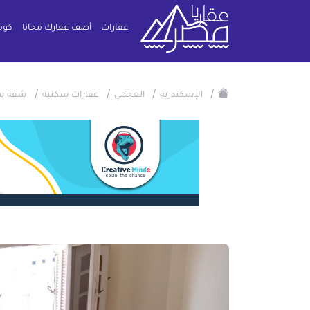
عقارات
أضف عقارك مجانا
كوم
/
/
/
/
الإسكندرية
العجمي
عقارات سكنية
شقة س