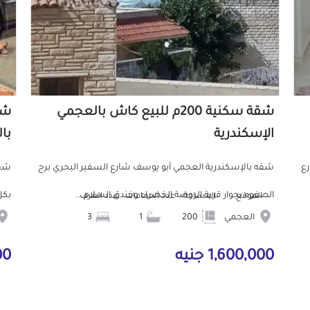
شقة سكنية 200م للبيع كاش بالعجمي
الإسكندرية
با
رع
شقه بالإسكندرية العجمي أبو يوسف شارع السفير البحري برج
شقه
الصفوه بجوار قرية الروضة الخضراء وفندق السلام...
بكل
الموقع
المساحة
عدد الحمامات
عدد الغرف
العجمي
200
1
3
1,600,000 جنيه
9,000 