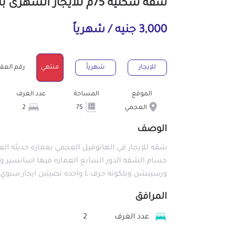
شقة سكنية 75م للايجار الشهرى بالعجمي الإسكندرية
3,000 جنيه / شهرياً
للإيجار
شهرياً
منتهي
رقم العقار : 4
الموقع
المساحة
عدد الغرف
العجمي
75
2
الوصف
شقه للإيجار في الهانوفيل العجمي بعماره حديثه ا
حسام الشقه الدور السابع العماره فيها اسانسير و
ورسيبشن وبلكونه حرف L واخده نصيتين ايجار سنوي الشهر ب 3000 الاف للتواصل 01093950433
المرافق
عدد الغرف
2