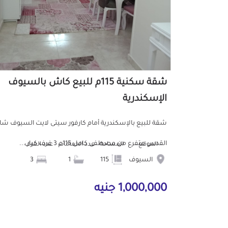
شقة سكنية 115م للبيع كاش بالسيوف
الإسكندرية
شقة للبيع بالإسكندرية أمام كارفور سيتى لايت السيوف شا
القدس متفرع من مصطفى كامل 115م 3 غرف كبار ...
الموقع
المساحة
عدد الحمامات
عدد الغرف
السيوف
115
1
3
1,000,000 جنيه