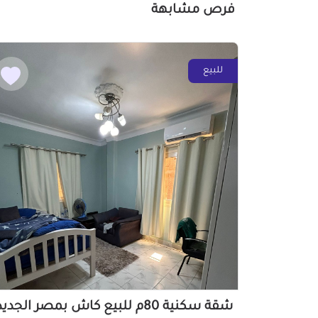
فرص مشابهة
للبيع
شقة سكنية 80م للبيع كاش بمصر الجدي