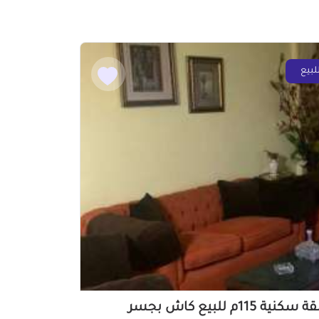
لبيع
شقة سكنية 115م للبيع كاش بجسر