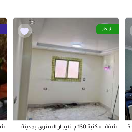
للإيجار
ل
دة
شقة سكنية 130م للايجار السنوى بمدينة