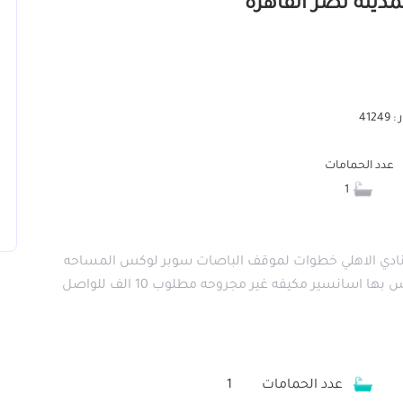
412
عدد الحمامات
1
ادي الاهلي خطوات لموقف الباصات سوبر لوكس المساحه
150 متر 2 نوم وريبسشن وحمام ومطبخ الدور الخامس بها اسانسير مكيفه غير مجروحه مطلوب 10 الف للواصل
عدد الحمامات
1