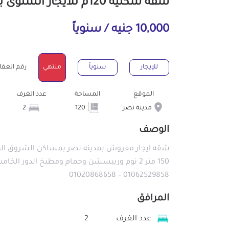
شقة سكنية 120م للايجار السنوى بمدينة نصر القاهرة
10,000 جنيه / سنوياً
للإيجار
سنوياً
منتهي
رقم العقار : 49
الموقع
المساحة
عدد الغرف
مدينة نصر
120
2
الوصف
شقه ايجار مفروش بمدينه نصر بمساكن الشروق الن
01062529858 – 01020868658
المرافق
عدد الغرف
2