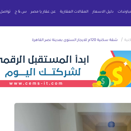
باوندات
دليل الاسعار
المقالات العقارية
عن عقار يا مصر
س & ج
تواصل 
/
ية
شقة سكنية 120م للايجار السنوى بمدينة نصر القاهرة