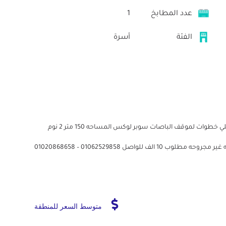
عدد المطابخ
1
الفئة
أسرة
شقه ايجار مفروش بمدينه نصر بمساكن الشروق النادي الاهلي خطوات لموقف الباصات سوبر لوكس المساحه 150 متر 2 نوم
اصل 01062529858 – 01020868658
متوسط السعر للمنطقة