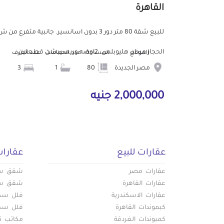
القاهرة
للبيع شقة 80 متر دور 3 بدون اسانسير. جانبية متفرع من 
الحجاز ميدان هليوبلس. 2اوضه وريسيبشن قطعتين...
الموقع
المساحة
عدد الحمامات
عدد الغرف
مصر الجديدة
80
1
3
2,000,000 جنيه
عقارات للبيع
عقارات
عقارات مصر
شقق سكن
عقارات القاهرة
شقق سكن
عقارات الاسكندرية
فلل سكني
كبموندات القاهرة
فلل سكني
كمبوندات الغردقة
مكاتب تج