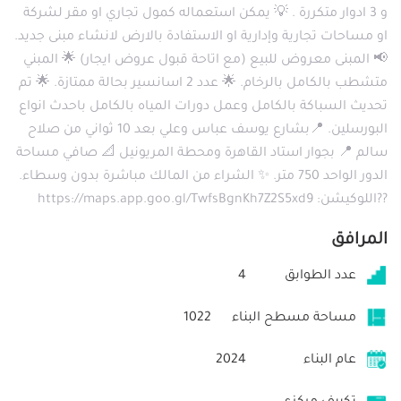
و 3 ادوار متكررة . 💡 يمكن استعماله كمول تجاري او مقر لشركة
او مساحات تجارية وإدارية او الاستفادة بالارض لانشاء مبنى جديد.
📢 المبنى معروض للبيع (مع اتاحة قبول عروض ايجار) 🌟 المبني
متشطب بالكامل بالرخام. 🌟 عدد 2 اسانسير بحالة ممتازة. 🌟 تم
تحديث السباكة بالكامل وعمل دورات المياه بالكامل باحدث انواع
البورسلين. 📍بشارع يوسف عباس وعلي بعد 10 ثواني من صلاح
سالم 📍 بجوار استاد القاهرة ومحطة المريونيل 📐 صافي مساحة
الدور الواحد 750 متر. ✨ الشراء من المالك مباشرة بدون وسطاء.
??اللوكيشن: https://maps.app.goo.gl/TwfsBgnKh7Z2S5xd9
المرافق
عدد الطوابق
4
مساحة مسطح البناء
1022
عام البناء
2024