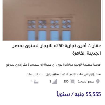
عقارات أخرى تجارية 250م للايجار السنوى بمصر
الجديدة القاهرة
فرصة عظيمة للإيجار مباشرة بدون اي عمولة او سمسرة مقر إداري بموقع
متميز جدا في قلب مصر الجديدة مقر إد...
الموقع
المساحة
عدد الطوابق
عدد الحمامات
مصر الجديدة
250
3
4
55,555 جنيه / سنوياً