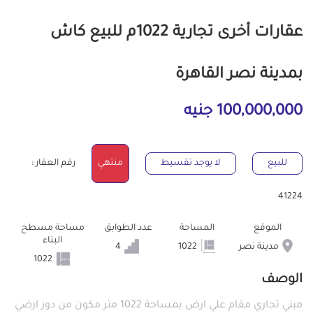
عقارات أخرى تجارية 1022م للبيع كاش
بمدينة نصر القاهرة
100,000,000 جنيه
للبيع
لا يوجد تقسيط
منتهي
رقم العقار :
41224
الموقع
المساحة
عدد الطوابق
مساحة مسطح
البناء
مدينة نصر
1022
4
1022
الوصف
مبني تجاري مقام علي ارض بمساحة 1022 متر مكون من دور ارضي