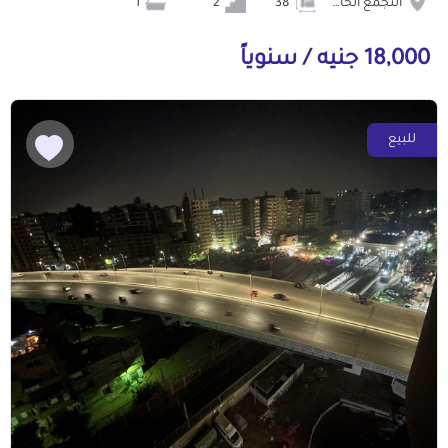
التجمع الخامس الشويفات
38
2
1
18,000 جنيه / سنوياً
للبيع