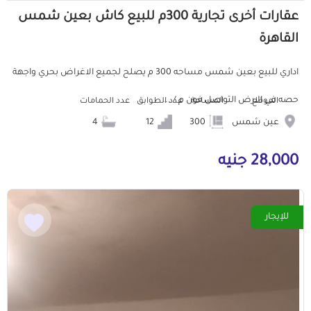
عقارات أخرى تجارية 300م للبيع كاش بعين شمس
القاهرة
اداري للبيع بعين شمس مساحه 300 م يصلح لجميع الاغراض بحري واجهة
حصه في الارض التواصل فون م / ...
الموقع
المساحة
عدد الطوابق
عدد الحمامات
عين شمس
300
12
4
28,000 جنيه
للإيجار