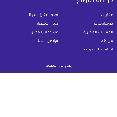
خريطة الموقع
(current)
عقارات
أضف عقارك مجانا
كومباوندات
دليل الاسعار
المقالات العقارية
عن عقار يا مصر
س & ج
تواصل معنا
اتفاقية الخصوصية
تواصل معنا عبر
إفتح في التطبيق
البريد الالكترونى :
info@aqaryamasr.com
مواقع التواصل الاجتماعى