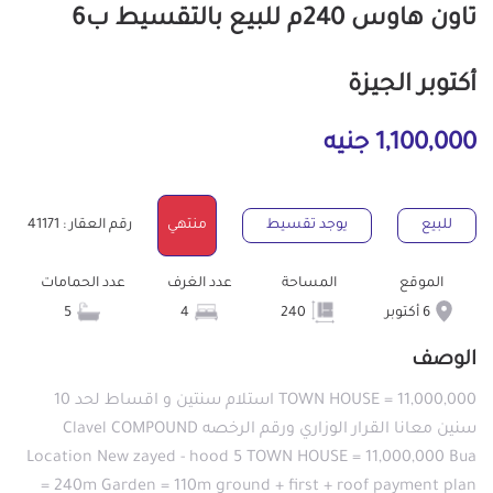
تاون هاوس 240م للبيع بالتقسيط ب6
أكتوبر الجيزة
1,100,000 جنيه
للبيع
يوجد تقسيط
منتهي
رقم العقار : 41171
الموقع
المساحة
عدد الغرف
عدد الحمامات
6 أكتوبر
240
4
5
الوصف
TOWN HOUSE = 11,000,000 استلام سنتين و اقساط لحد 10
سنين معانا القرار الوزاري ورقم الرخصه Clavel COMPOUND
Location New zayed - hood 5 TOWN HOUSE = 11,000,000 Bua
= 240m Garden = 110m ground + first + roof payment plan