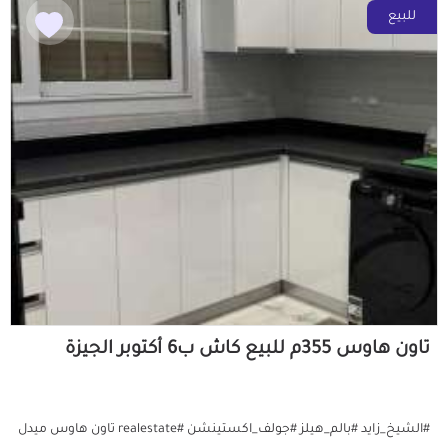
للبيع
تاون هاوس 355م للبيع كاش ب6 أكتوبر الجيزة
#الشيخ_زايد #بالم_هيلز #جولف_اكستينشن #realestate تاون هاوس ميدل