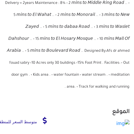
Delivery = 2years Maintenance : 8% • 2 𝘮𝘪𝘯𝘴 𝘵𝘰 𝘔𝘪𝘥𝘥𝘭𝘦 𝘙𝘪𝘯𝘨 𝘙𝘰𝘢𝘥 .. •
5 𝘮𝘪𝘯𝘴 𝘵𝘰 𝘌𝘭 𝘞𝘢𝘩𝘢𝘵 .. • 2 𝘮𝘪𝘯𝘴 𝘵𝘰 𝘔𝘰𝘯𝘰𝘳𝘢𝘪𝘭 .. • 3 𝘮𝘪𝘯𝘴 𝘵𝘰 𝘕𝘦𝘸
𝘡𝘢𝘺𝘦𝘥 .. • 5 𝘮𝘪𝘯𝘴 𝘵𝘰 𝘥𝘢𝘣𝘢𝘢 𝘙𝘰𝘢𝘥 .. • 3 𝘮𝘪𝘯𝘴 𝘵𝘰 𝘞𝘢𝘴𝘭𝘦𝘵
𝘋𝘢𝘩𝘴𝘩𝘰𝘶𝘳 .. • 15 𝘮𝘪𝘯𝘴 𝘵𝘰 𝘌𝘭 𝘏𝘰𝘴𝘢𝘳𝘺 𝘔𝘰𝘴𝘲𝘶𝘦 .. • 10 𝘮𝘪𝘯𝘴 𝘔𝘢𝘭𝘭 𝘖𝘧
𝘈𝘳𝘢𝘣𝘪𝘢 .. • 5 𝘮𝘪𝘯𝘴 𝘵𝘰 𝘉𝘰𝘶𝘭𝘦𝘷𝘢𝘳𝘥 𝘙𝘰𝘢𝘥 .. Designed By:Afs dr ahmed
fouad sabry •10 Acres only 30 buildings •15% Foot Print . Facilities: • Out
door gym . • Kids area . • water fountain • water stream . • meditation
area. • Track for walking and running .
الموقع
متوسط السعر للمنطق