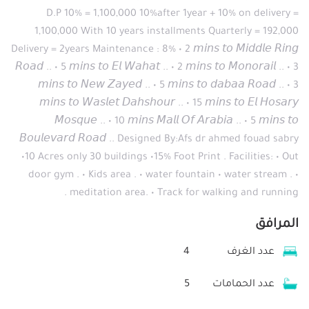
D.P 10% = 1,100,000 10%after 1year + 10% on delivery =
1,100,000 With 10 years installments Quarterly = 192,000
Delivery = 2years Maintenance : 8% • 2 𝘮𝘪𝘯𝘴 𝘵𝘰 𝘔𝘪𝘥𝘥𝘭𝘦 𝘙𝘪𝘯𝘨
𝘙𝘰𝘢𝘥 .. • 5 𝘮𝘪𝘯𝘴 𝘵𝘰 𝘌𝘭 𝘞𝘢𝘩𝘢𝘵 .. • 2 𝘮𝘪𝘯𝘴 𝘵𝘰 𝘔𝘰𝘯𝘰𝘳𝘢𝘪𝘭 .. • 3
𝘮𝘪𝘯𝘴 𝘵𝘰 𝘕𝘦𝘸 𝘡𝘢𝘺𝘦𝘥 .. • 5 𝘮𝘪𝘯𝘴 𝘵𝘰 𝘥𝘢𝘣𝘢𝘢 𝘙𝘰𝘢𝘥 .. • 3
𝘮𝘪𝘯𝘴 𝘵𝘰 𝘞𝘢𝘴𝘭𝘦𝘵 𝘋𝘢𝘩𝘴𝘩𝘰𝘶𝘳 .. • 15 𝘮𝘪𝘯𝘴 𝘵𝘰 𝘌𝘭 𝘏𝘰𝘴𝘢𝘳𝘺
𝘔𝘰𝘴𝘲𝘶𝘦 .. • 10 𝘮𝘪𝘯𝘴 𝘔𝘢𝘭𝘭 𝘖𝘧 𝘈𝘳𝘢𝘣𝘪𝘢 .. • 5 𝘮𝘪𝘯𝘴 𝘵𝘰
𝘉𝘰𝘶𝘭𝘦𝘷𝘢𝘳𝘥 𝘙𝘰𝘢𝘥 .. Designed By:Afs dr ahmed fouad sabry
•10 Acres only 30 buildings •15% Foot Print . Facilities: • Out
door gym . • Kids area . • water fountain • water stream . •
meditation area. • Track for walking and running .
المرافق
عدد الغرف
4
عدد الحمامات
5