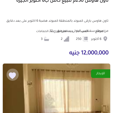
تاون هاوس 250م للبيع كاش ب6 أكتوبر الجيزة
تاون هاوس بارقى كمبوند بالمنطقة كمبوند هضبة 6 اكتوبر على بعد دقايق
من مطار سفنكس الدولى بسعر مغري 12...
الموقع
المساحة
عدد الطوابق
عدد الحمامات
6 أكتوبر
250
2
3
12,000,000 جنيه
للإيجار