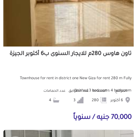
تاون هاوس 280م للايجار السنوى ب6 أكتوبر الجيزة
Townhouse for rent in district one New Giza for rent 280 m Fully
finished 3 bedrooms 4 bathroom ...
الموقع
المساحة
عدد الطوابق
عدد الحمامات
6 أكتوبر
280
3
4
70,000 جنيه / سنوياً