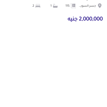
جسر السويس
115
1
2
2,000,000 جنيه