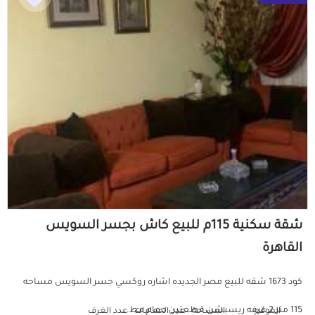
شقة سكنية 115م للبيع كاش بجسر السويس
القاهرة
كود 1673 شقه للبيع مصر الجديده اشاره روكسي جسر السويس مساحه
115 متر 2 غرفه ريسبشن قطعتين حمام مط...
الموقع
المساحة
عدد الحمامات
عدد الغرف