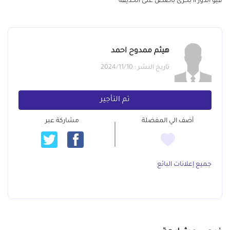
فيو الدور ١١ بحرى باصص على الحديقة
هيثم ممدوح احمد
تاريخ النشر : 2024/11/10
تم التأجير
أضف الي المفضلة
مشاركة عبر
جميع إعلانات البائع