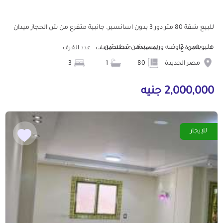
للبيع شقة 80 متر دور 3 بدون اسانسير. جانبية متفرع من ش الحجاز ميدان
هليوبلس. 2اوضه وريسيبشن قطعتين...
الموقع
المساحة
عدد الحمامات
عدد الغرف
مصر الجديدة
80
1
3
2,000,000 جنيه
للإيجار