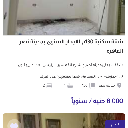
شقة سكنية 130م للايجار السنوى بمدينة نصر
القاهرة
شقة للايجار بمدينه نصر ع شارع الخمسين الرئيسي بعد. كايرو تاون
130متر( غرفتين، ريسبشن كبير ، مطبخ، ح...
الموقع
المساحة
عدد الحمامات
عدد الغرف
مدينة نصر
130
1
2
8,000 جنيه / سنوياً
للبيع