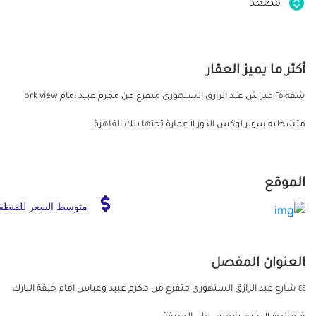
مصعد
أكثر ما يميز العقار
شقة٢٥٠ متر ش عبد الرازق السنهورى متفرع من ممرم عبيد امام prk view
متشطبه سوبر لوكس الدور ١١ عمارة تحتها بنك القاهرة
الموقع
متوسط السعر للمنطق
العنوان المفصل
٤٤ شارع عبد الرازق السنهورى متفرع من مكرم عبيد وعباس امام حيقة البارك