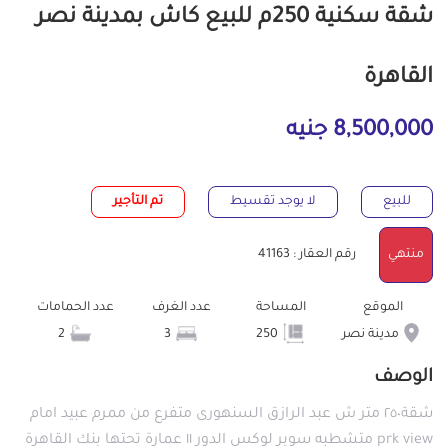
شقة سكنية 250م للبيع كاش بمدينة نصر
القاهرة
8,500,000 جنيه
للبيع
لا يوجد تقسيط
تم التأجير
منتهي
رقم العقار : 41163
الموقع
المساحة
عدد الغرف
عدد الحمامات
مدينة نصر
250
3
2
الوصف
شقة٢٥٠ متر ش عبد الرازق السنهورى متفرع من ممرم عبيد امام
prk view متشطبه سوبر لوكس الدور ١١ عمارة تحتها بنك القاهرة