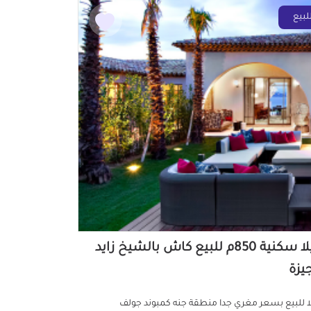
لبيع
فيلا سكنية 850م للبيع كاش بالشيخ زايد
جيزة
ا للبيع بسعر مغري جدا منطقة جنه كمبوند جولف