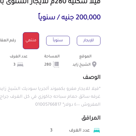
فيلا سكنية 280م للايجار السنوى بالشيخ زايد الجيزة
200,000 جنيه / سنوياً
للإيجار
سنوياً
منتهي
رقم العقار : 15
الموقع
المساحة
عدد الغرف
الشيخ زايد
280
3
الوصف
المفروش ٤٠٠٠ دولار* 01005766817
المرافق
عدد الغرف
3