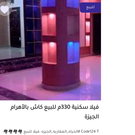
للبيع
فيلا سكنية 330م للبيع كاش بالأهرام
الجيزة
Code124 T #الحياه_العقاريه_الجيزه ،فيلا للبيع 🏘️🏘️🏘️🏘️