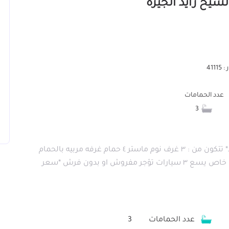
411
عدد الحمامات
3
*فيلا للايجار مفرو بكمبوند ألجريا سوديك الشيخ زايد* تتكون من : ٣ غرف نوم ماستر ٤ حمام غرفه مربيه بالحمام
غرفه سائق حمام سباحه جاكوزي في كل الغرف جراج خاص يسع ٣ سيارات تؤجر مفروش او بدون فرش *سعر
عدد الحمامات
3