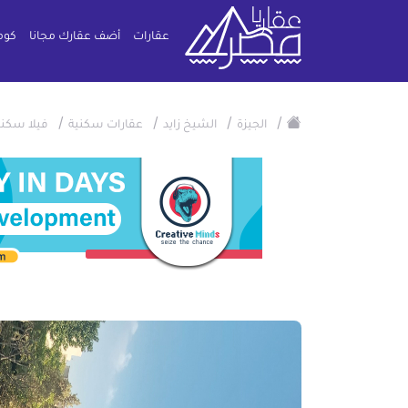
عقارات
أضف عقارك مجانا
كوم
/
/
/
/
الجيزة
الشيخ زايد
عقارات سكنية
فيلا سكني