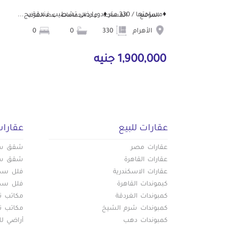
♦️مساحتها / 330 متر ♦️دور ارضى تشطيب فندقة بج...
الموقع
المساحة
عدد الحمامات
عدد الغرف
الأهرام
330
0
0
1,900,000 جنيه
عقارات للبيع
عقارات
عقارات مصر
شقق سكن
عقارات القاهرة
شقق سكن
عقارات الاسكندرية
فلل سكني
كبموندات القاهرة
فلل سكني
كمبوندات الغردقة
مكاتب تج
كمبوندات شرم الشيخ
مكاتب تج
كمبوندات دهب
أراضي لل