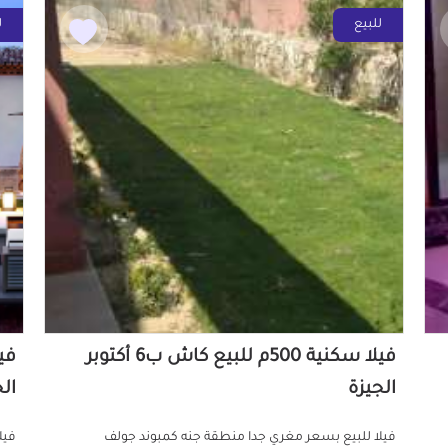
للبيع
ل
فيلا سكنية 500م للبيع كاش ب6 أكتوبر
الجيزة
ال
فيلا للبيع بسعر مغري جدا منطقة جنه كمبوند جولف
فيل