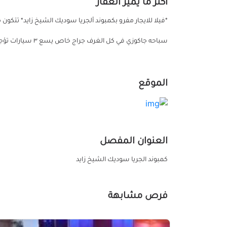
أكثر ما يميز العقار
سباحه جاكوزي في كل الغرف جراج خاص يسع ٣ سيارات تؤجر مفروش او بدون فرش *سعر المفروش ٤٠٠٠ دولار* 01005766817
الموقع
العنوان المفصل
كمبوند الجريا سوديك الشيخ زايد
فرص مشابهة