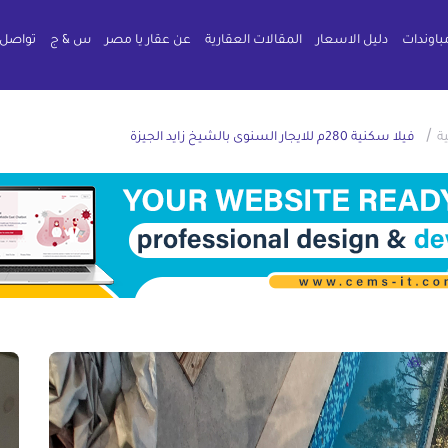
باوندات
دليل الاسعار
المقالات العقارية
عن عقار يا مصر
س & ج
تواصل 
/
ة
فيلا سكنية 280م للايجار السنوى بالشيخ زايد الجيزة