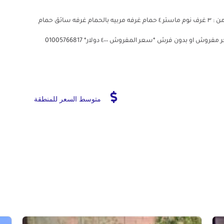
*فيلا للايجار مفرو بكمبوند ألجريا سوديك الشيخ زايد* تتكون من : ٣ غرف نوم ماستر ٤ حمام غرفه مربيه بالحمام غرفه سائق حمام
متوسط السعر للمنطقة