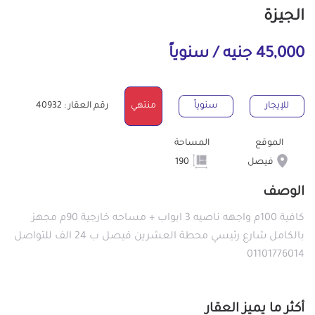
الجيزة
45,000 جنيه / سنوياً
للإيجار
سنوياً
منتهي
رقم العقار : 40932
الموقع
المساحة
فيصل
190
الوصف
كافية 100م واجهه ناصيه 3 ابواب + مساحه خارجية 90م مجهز
بالكامل شارع رئيسي محطة العشرين فيصل ب 24 الف للتواصل
01101776014
أكثر ما يميز العقار