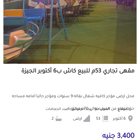
مقهى تجاري 53م للبيع كاش ب6 أكتوبر الجيزة
محل ارضى مؤجر كافيه شغال بقاله 9 سنوات ومؤجر حاليا أمامه مساحه
حق انتفاع من المول حوالى 70 م مكتوبة ...
الموقع
المساحة
عدد الطوابق
عدد الحمامات
6 أكتوبر
53
ارضى
2
3,400 جنيه