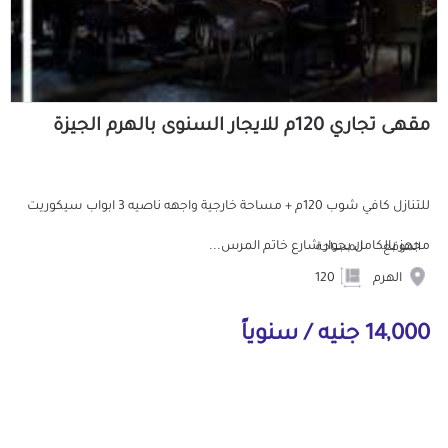
مقهى تجاري 120م للايجار السنوى بالهرم الجيزة
للتنازل كافي شوب 120م + مساحة خارجية واجهه ناصيه 3 ابواب سيكوريت
مجهز بالكامل بجوار شارع خاتم المرس...
الموقع
المساحة
الهرم
120
14,000 جنيه / سنوياً