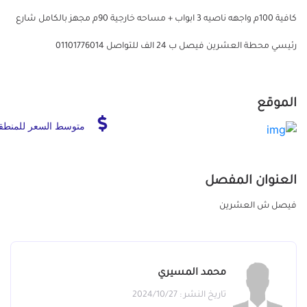
كافية 100م واجهه ناصيه 3 ابواب + مساحه خارجية 90م مجهز بالكامل شارع
رئيسي محطة العشرين فيصل ب 24 الف للتواصل 01101776014
الموقع
متوسط السعر للمنطق
العنوان المفصل
فيصل ش العشرين
محمد المسيري
تاريخ النشر : 2024/10/27