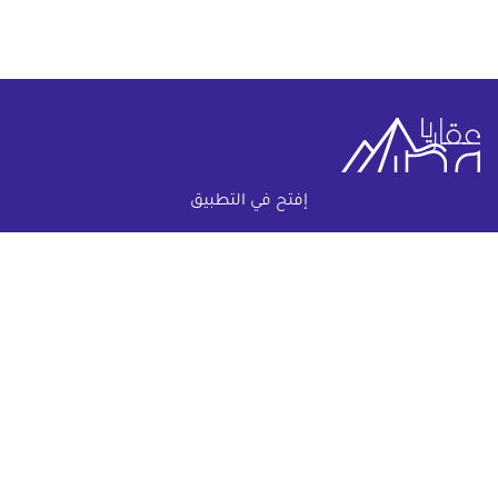
إفتح في التطبيق
خريطة الموقع
(current)
عقارات
أضف عقارك مجانا
كومباوندات
دليل الاسعار
المقالات العقارية
عن عقار يا مصر
س & ج
تواصل معنا
اتفاقية الخصوصية