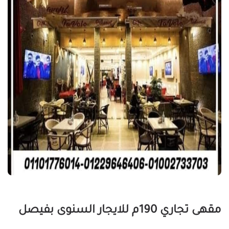
مقهى تجاري 190م للايجار السنوى بفيصل