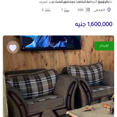
بجوار قرية الروضة الخضراء وفندق السلام...
الموقع
المساحة
عدد الحمامات
عدد الغرف
العجمي
200
1
3
1,600,000 جنيه
للإيجار