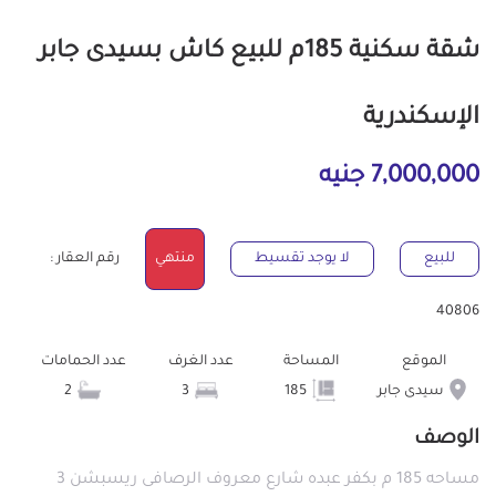
شقة سكنية 185م للبيع كاش بسيدى جابر
الإسكندرية
7,000,000 جنيه
للبيع
لا يوجد تقسيط
منتهي
رقم العقار :
40806
الموقع
المساحة
عدد الغرف
عدد الحمامات
سيدى جابر
185
3
2
الوصف
مساحه 185 م بكفر عبده شارع معروف الرصافى ريسبشن 3