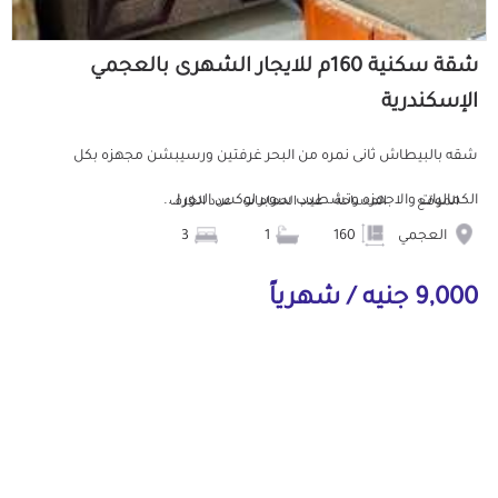
شقة سكنية 160م للايجار الشهرى بالعجمي
الإسكندرية
شقه بالبيطاش ثانى نمره من البحر غرفتين ورسيبشن مجهزه بكل
الكماليات والاجهزه وتشطيب سوبر لوكس الدور ا...
الموقع
المساحة
عدد الحمامات
عدد الغرف
العجمي
160
1
3
9,000 جنيه / شهرياً