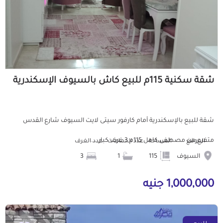
شقة سكنية 115م للبيع كاش بالسيوف الإسكندرية
شقة للبيع بالإسكندرية أمام كارفور سيتى لايت السيوف شارع القدس
متفرع من مصطفى كامل 115م 3 غرف كبار ...
الموقع
المساحة
عدد الحمامات
عدد الغرف
السيوف
115
1
3
1,000,000 جنيه