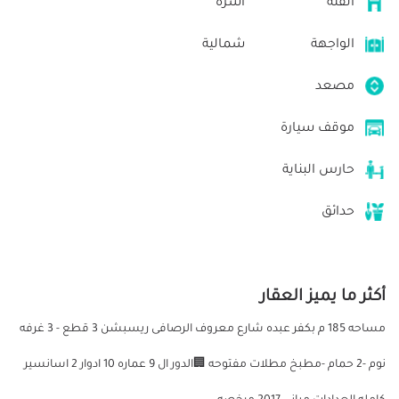
الفئة
أسرة
الواجهة
شمالية
مصعد
موقف سيارة
حارس البناية
حدائق
أكثر ما يميز العقار
مساحه 185 م بكفر عبده شارع معروف الرصافى ريسبشن 3 قطع - 3 غرفه
نوم -2 حمام -مطبخ مطلات مفتوحه 🏢الدور ال 9 عماره 10 ادوار 2 اسانسير