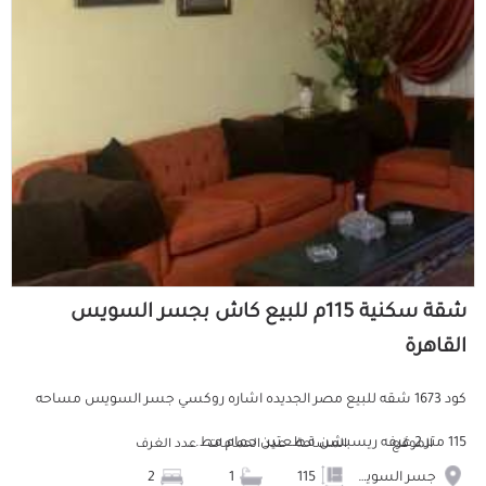
شقة سكنية 115م للبيع كاش بجسر السويس
القاهرة
كود 1673 شقه للبيع مصر الجديده اشاره روكسي جسر السويس مساحه
115 متر 2 غرفه ريسبشن قطعتين حمام مط...
الموقع
المساحة
عدد الحمامات
عدد الغرف
جسر السويس
115
1
2