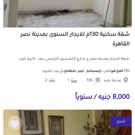
شقة سكنية 130م للايجار السنوى بمدينة نصر
القاهرة
شقة للايجار بمدينه نصر ع شارع الخمسين الرئيسي بعد. كايرو تاون
130متر( غرفتين، ريسبشن كبير ، مطبخ، ح...
الموقع
المساحة
عدد الحمامات
عدد الغرف
مدينة نصر
130
1
2
8,000 جنيه / سنوياً
للبيع