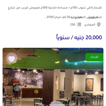
للايجار كافي شوب 150م + مساحه خارجية 100م مفروش قريب من شارع
صقر قريش المعادي ب 20 الف ايجار 01101...
الموقع
المساحة
المعادي
250
20,000 جنيه / سنوياً
للإيجار