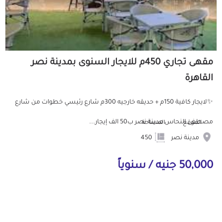
مقهى تجاري 450م للايجار السنوى بمدينة نصر
القاهرة
✨لايجار كافية 150م + حديقه خارجيه 300م شارع رئيسي خطوات من شارع
مصطفى النحاس مدينة نصر ب50 الف إيجار...
الموقع
المساحة
مدينة نصر
450
50,000 جنيه / سنوياً