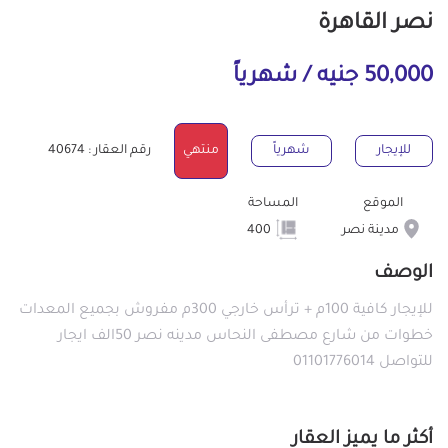
نصر القاهرة
50,000 جنيه / شهرياً
للإيجار
شهرياً
منتهي
رقم العقار : 40674
الموقع
المساحة
مدينة نصر
400
الوصف
للإيجار كافية 100م + ترأس خارجي 300م مفروش بجميع المعدات
خطوات من شارع مصطفى النحاس مدينه نصر 50الف ايجار
للتواصل 01101776014
أكثر ما يميز العقار