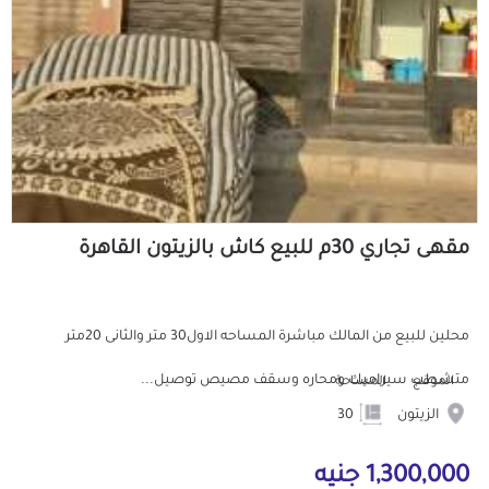
مقهى تجاري 30م للبيع كاش بالزيتون القاهرة
محلين للبيع من المالك مباشرة المساحه الاول30 متر والثانى 20متر
متشطب سيراميك ومحاره وسقف مصيص توصيل...
الموقع
المساحة
الزيتون
30
1,300,000 جنيه