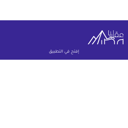
إفتح في التطبيق
خريطة الموقع
(current)
عقارات
أضف عقارك مجانا
كومباوندات
دليل الاسعار
المقالات العقارية
عن عقار يا مصر
س & ج
تواصل معنا
اتفاقية الخصوصية