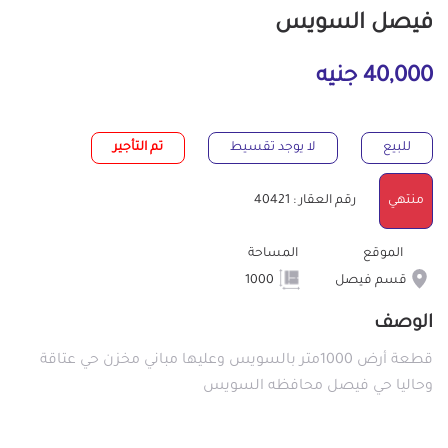
فيصل السويس
40,000 جنيه
للبيع
لا يوجد تقسيط
تم التأجير
منتهي
رقم العقار : 40421
الموقع
المساحة
قسم فيصل
1000
الوصف
قطعة أرض 1000متر بالسويس وعليها مباني مخزن حي عتاقة
وحاليا حي فيصل محافظه السويس