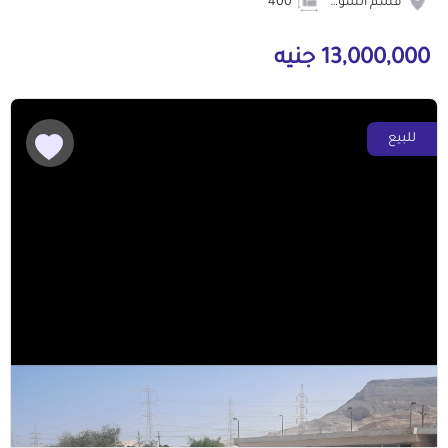
قسم السويس
400
13,000,000 جنيه
للبيع