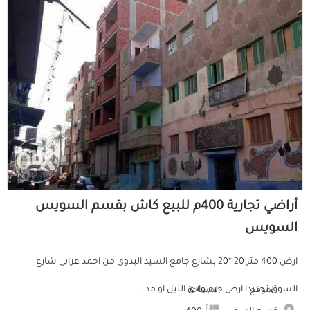
أراضي تجارية 400م للبيع كاش بقسم السويس
السويس
ارض 400 متر 20 *20 بشارع جامع السيد البدوى من احمد عرابى شارع
السوق تحديدا ارض جيم وادى النيل او مد...
الموقع
المساحة