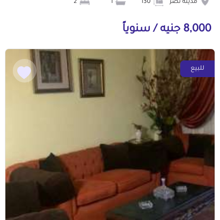
مدينة نصر
130
1
2
8,000 جنيه / سنوياً
للبيع