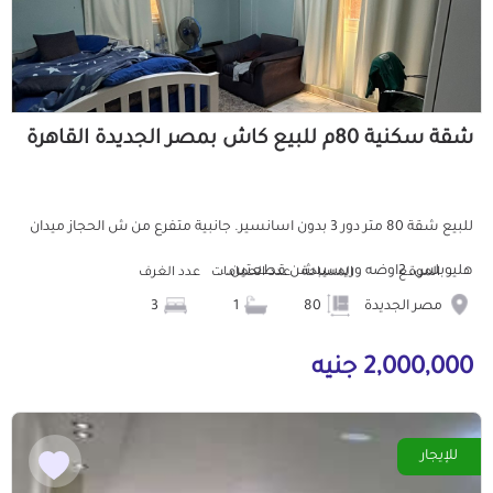
شقة سكنية 80م للبيع كاش بمصر الجديدة القاهرة
للبيع شقة 80 متر دور 3 بدون اسانسير. جانبية متفرع من ش الحجاز ميدان
هليوبلس. 2اوضه وريسيبشن قطعتين...
الموقع
المساحة
عدد الحمامات
عدد الغرف
مصر الجديدة
80
1
3
2,000,000 جنيه
للإيجار