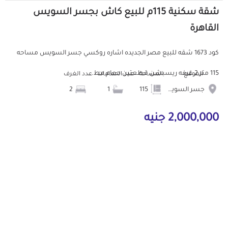
شقة سكنية 115م للبيع كاش بجسر السويس
القاهرة
كود 1673 شقه للبيع مصر الجديده اشاره روكسي جسر السويس مساحه
115 متر 2 غرفه ريسبشن قطعتين حمام مط...
الموقع
المساحة
عدد الحمامات
عدد الغرف
جسر السويس
115
1
2
2,000,000 جنيه