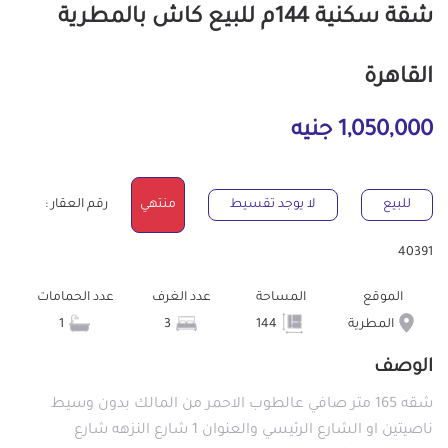
شقة سكنية 144م للبيع كاش بالمطرية
القاهرة
1,050,000 جنيه
للبيع
لا يوجد تقسيط
منتهي
رقم العقار :
40391
الموقع
المساحة
عدد الغرف
عدد الحمامات
المطرية
144
3
1
الوصف
شقه 165 متر صافي عالطوب الاحمر من المالك بدون وسيط
ناصيتين او الشارع الرئيسي والعنوان 1 شارع النزهه شارع