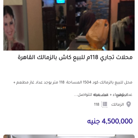
محلات تجاري 118م للبيع كاش بالزمالك القاهرة
محل للبيع بالزمالك كود 1504 المساحة: 118 متر يوجد عداد غاز مطعم +
عداد كهرباء + عداد مياه للتواصل...
الموقع
المساحة
الزمالك
118
4,500,000 جنيه