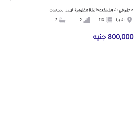
محل في شبرا الخيمه👌🏻 المكان: شار...
الموقع
المساحة
عدد الطوابق
عدد الحمامات
شبرا
110
2
2
800,000 جنيه