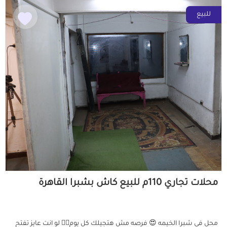
للبيع
محلات تجاري 110م للبيع كاش بشبرا القاهرة
محل في شبرا الخيمه 😍 فرصه مش هتجيلك كل يوم👌🏻 لو انت عايز تفتح