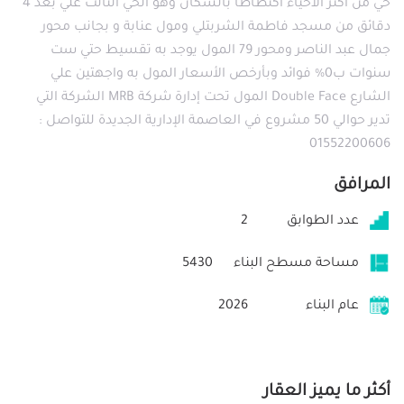
حي من أكثر الأحياء اكتظاظا بالسكان وهو الحي الثالث علي بعد 4
دقائق من مسجد فاطمة الشربتلي ومول عنابة و بجانب محور
جمال عبد الناصر ومحور 79 المول يوجد به تقسيط حتي ست
سنوات ب0% فوائد وبأرخص الأسعار المول به واجهتين علي
الشارع Double Face المول تحت إدارة شركة MRB الشركة التي
تدير حوالي 50 مشروع في العاصمة الإدارية الجديدة للتواصل :
01552200606
المرافق
عدد الطوابق
2
مساحة مسطح البناء
5430
عام البناء
2026
أكثر ما يميز العقار