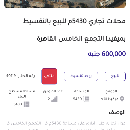
محلات تجاري 5430م للبيع بالتقسيط
بميفيدا التجمع الخامس القاهرة
600,000 جنيه
للبيع
يوجد تقسيط
منتهي
رقم العقار : 40119
الموقع
المساحة
عدد الطوابق
مساحة مسطح
البناء
ميفيدا التجمع الخامس
5430
2
5430
الوصف
مول تجاري طبي أداري علي مساحة 5430م في التجمع الخامس في