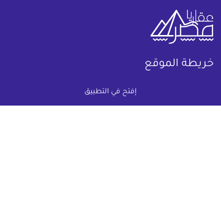
خريطة الموقع
(current)
عقارات
أضف عقارك مجانا
إفتح في التطبيق
كومباوندات
دليل الاسعار
المقالات العقارية
عن عقار يا مصر
س & ج
تواصل معنا
اتفاقية الخصوصية
تواصل معنا عبر
البريد الالكترونى :
info@aqaryamasr.com