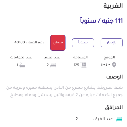
الغربية
111 جنيه / سنوياً
للإيجار
سنوياً
منتهي
رقم العقار : 40100
الموقع
المساحة
عدد الغرف
عدد الحمامات
طنطا
125
2
1
الوصف
شقه مفروشه بشارع متفرع من النادى بمنطقه مميزه وقريبه من
جميع الخدمات عباره عن 2 غرفه واتنين رسبشن وحمام ومطبخ
المرافق
عدد الغرف
2