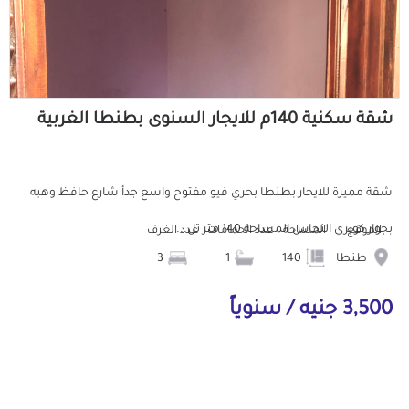
شقة سكنية 140م للايجار السنوى بطنطا الغربية
شقة مميزة للايجار بطنطا بحري فيو مفتوح واسع جدأ شارع حافظ وهبه
بجوار كوبري النحاس المساحة 140 متر تل...
الموقع
المساحة
عدد الحمامات
عدد الغرف
طنطا
140
1
3
3,500 جنيه / سنوياً