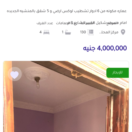
عماره مكونه من 6 ادوار تشطيب لوكس ارضي و 5 شقق بالمنشيه الجديده
امام مسجد شكيل الكبير الشارع 8 م...
الموقع
المساحة
عدد الحمامات
عدد الغرف
مركز المحله الكبرى
130
1
4
4,000,000 جنيه
للإيجار