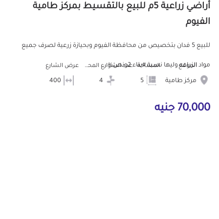
أراضي زراعية 5م للبيع بالتقسيط بمركز طامية
الفيوم
للبيع 5 فدان بتخصيص من محافظة الفيوم وبحيازة زرعية لصرف جميع
مواد الزراعه وليها نسبة #بناء 2ونص% ...
الموقع
المساحة
عدد الشوارع المحيطه
عرض الشارع
مركز طامية
5
4
400
70,000 جنيه