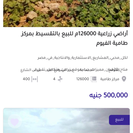
أراضي زراعية 126000م للبيع بالتقسيط بمركز
طامية الفيوم
لكل_محبي_المشاريع_الاستثمارية_والانتاجية_في_مصر
متاح_20فدان_مميزات_جدا بموقع_زراعي_متكامل_تقبل ا...
الموقع
المساحة
عدد الشوارع المحيطه
عرض الشارع
مركز طامية
126000
4
400
500,000 جنيه
للبيع