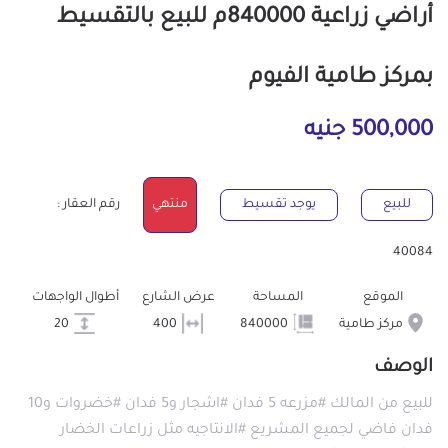
أراضي زراعية 840000م للبيع بالتقسيط
بمركز طامية الفيوم
500,000 جنيه
للبيع
يوجد تقسيط
منتهي
رقم العقار :
40084
الموقع
المساحة
عرض الشارع
أطوال الواجهات
مركز طامية
840000
400
20
الوصف
للبيع من المالك #مزرعه 5 فدان #اشجار و5 فدان #خضروات و10
فدان فاضي لجميع المشريع #الانتاجيه مثل زراعات الخضار