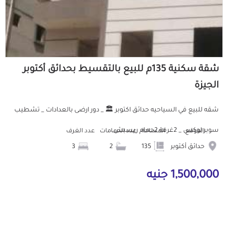
شقة سكنية 135م للبيع بالتقسيط بحدائق أكتوبر
الجيزة
شقه للبيع في السياحيه حدائق اكتوبر 🏛️ _ دور ارضى بالعدادات _ تشطيب
سوبر لوكس _ 2غرفة 2حمام ريسبش...
الموقع
المساحة
عدد الحمامات
عدد الغرف
حدائق أكتوبر
135
2
3
1,500,000 جنيه