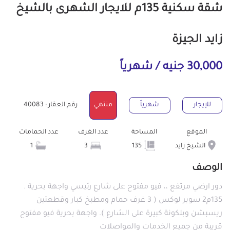
شقة سكنية 135م للايجار الشهرى بالشيخ
زايد الجيزة
30,000 جنيه / شهرياً
للإيجار
شهرياً
منتهي
رقم العقار : 40083
الموقع
المساحة
عدد الغرف
عدد الحمامات
الشيخ زايد
135
3
1
الوصف
دور ارضي مرتفع ،، فيو مفتوح على شارع رئيسي واجهة بحرية .
135م2 سوبر لوكس ( 3 غرف حمام ومطبخ كبار وقطعتين
ريسبشن وبلكونة كبيرة على الشارع ). واجهة بحرية فيو مفتوح
قريبة من جميع الخدمات والمواصلات