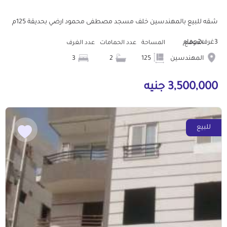
شقه للبيع بالمهندسين خلف مسجد مصطفى محمود ارضي بحديقة 125م
3غرف2حمام
الموقع
المساحة
عدد الحمامات
عدد الغرف
المهندسين
125
2
3
3,500,000 جنيه
للبيع