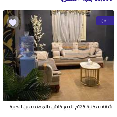
25,000 جنيه / شهرياً
للبيع
شقة سكنية 125م للبيع كاش بالمهندسين الجيزة