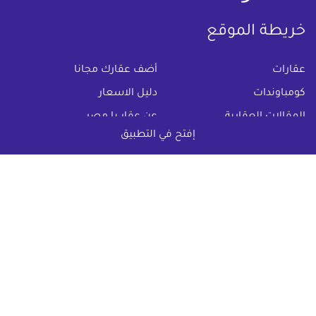
خريطة الموقع
(current)
عقارات
أضف عقارك مجانا
كومباوندات
دليل الاسعار
المقالات العقارية
عن عقار يا مصر
إفتح في التطبيق
س & ج
تواصل معنا
اتفاقية الخصوصية
تواصل معنا عبر
البريد الالكترونى :
info@aqaryamasr.com
مواقع التواصل الاجتماعى