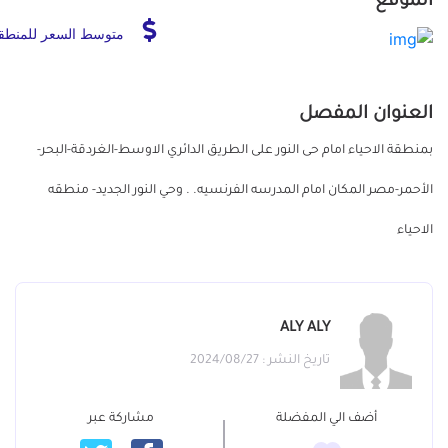
الموقع
متوسط السعر للمنطق
العنوان المفصل
بمنطقة الاحياء امام حى النور على الطريق الدائري الاوسط-الغردقة-البحر-
الأحمر-مصر المكان امام المدرسه الفرنسيه. . وحي النور الجديد- منطقه
الاحياء
ALY ALY
تاريخ النشر : 2024/08/27
أضف الي المفضلة
مشاركة عبر