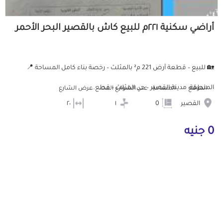
أراضي سكنية ٢٢١م للبيع كاش بالقصير البحر الأحمر
🏡 للبيع – قطعة أرض 221 م² بالمثلث – رخصة بناء كامل المساحة 📍
المنطقة: مدينة القصير – حي المثلث – قطع...
الموقع
المساحة
عدد الشوارع المحيطه
عرض الشارع
القصير
0
١
٢٠
0 جنيه