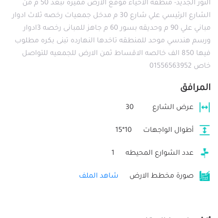
النور الجديد- منطقه الاحياء موقع الارض مميزه تبعد 50 م من
الشارع الرئيسي علي شارع 30 م مدخل جمعيات رخصه ثلاث ادوار
مباني علي 90 م وحديقه بسور 60 م جاهز للمبانى رخصه 3ادوار
ورسم هندسي موحد للمنطقه تاخدها النهارده تبنى بكره مطلوب
فيها 850 الف خالصه الاقساط ثمن الارض للجمعيه للتواصل
خاص 01556563952
المرافق
عرض الشارع
30
أطوال الواجهات
10*15
عدد الشوارع المحيطه
1
صورة مخطط الارض
شاهد الملف