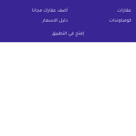
(current)
عقارات
أضف عقارك مجانا
كومباوندات
دليل الاسعار
المقالات العقارية
عن عقار يا مصر
إفتح في التطبيق
س & ج
تواصل معنا
اتفاقية الخصوصية
تواصل معنا عبر
البريد الالكترونى :
info@aqaryamasr.com
مواقع التواصل الاجتماعى