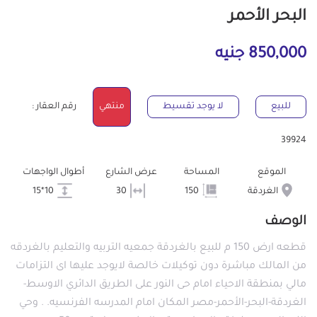
البحر الأحمر
850,000 جنيه
للبيع
لا يوجد تقسيط
منتهي
رقم العقار :
39924
الموقع
المساحة
عرض الشارع
أطوال الواجهات
الغردقة
150
30
10*15
الوصف
قطعه ارض 150 م للبيع بالغردقة جمعيه التربيه والتعليم بالغردقه
من المالك مباشرة دون توكيلات خالصة لايوجد عليها اى التزامات
مالي بمنطقة الاحياء امام حى النور على الطريق الدائري الاوسط-
الغردقة-البحر-الأحمر-مصر المكان امام المدرسه الفرنسيه. . وحي