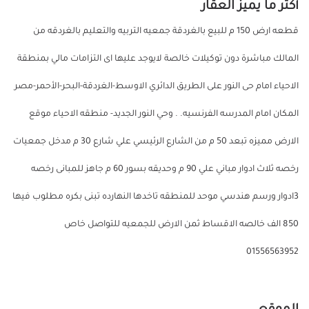
أكثر ما يميز العقار
قطعه ارض 150 م للبيع بالغردقة جمعيه التربيه والتعليم بالغردقه من
المالك مباشرة دون توكيلات خالصة لايوجد عليها اى التزامات مالي بمنطقة
الاحياء امام حى النور على الطريق الدائري الاوسط-الغردقة-البحر-الأحمر-مصر
المكان امام المدرسه الفرنسيه. . وحي النور الجديد- منطقه الاحياء موقع
الارض مميزه تبعد 50 م من الشارع الرئيسي علي شارع 30 م مدخل جمعيات
رخصه ثلاث ادوار مباني علي 90 م وحديقه بسور 60 م جاهز للمبانى رخصه
3ادوار ورسم هندسي موحد للمنطقه تاخدها النهارده تبنى بكره مطلوب فيها
850 الف خالصه الاقساط ثمن الارض للجمعيه للتواصل خاص
01556563952