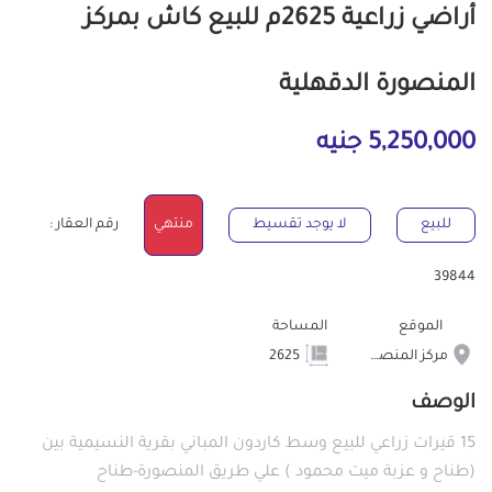
أراضي زراعية 2625م للبيع كاش بمركز
المنصورة الدقهلية
5,250,000 جنيه
للبيع
لا يوجد تقسيط
منتهي
رقم العقار :
39844
الموقع
المساحة
مركز المنصورة
2625
الوصف
15 قيرات زراعي للبيع وسط كاردون المباني بقرية النسيمية بين
(طناح و عزبة ميت محمود ) علي طريق المنصورة-طناح