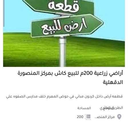
أراضي زراعية 200م للبيع كاش بمركز المنصورة
الدقهلية
قطعه أرض داخل كردون مباني في حوض المعرم خلف مدارس الصفوه علي
الطريق الدائري
الموقع
المساحة
مركز المنصورة
200