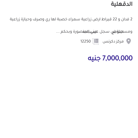
الدقهلية
2 فدان و 22 قيراط ارض زراعية سمراء خصبة لها ري وصرف وحيازة زراعية
ومسجلة في سجل عيني المنصورة وبحكم ...
الموقع
المساحة
مركز دكرنس
12250
7,000,000 جنيه