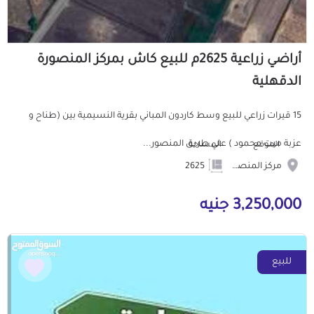
أراضي زراعية 2625م للبيع كاش بمركز المنصورة
الدقهلية
15 قيرات زراعي للبيع وسط كاردون المباني بقرية النسيمية بين (طناح و
عزبة ميت محمود ) علي طريق المنصور...
الموقع
المساحة
مركز المنصورة
2625
3,250,000 جنيه
للبيع