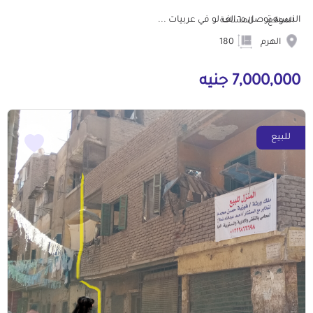
النسبه توصل ٦٥ الف لو في عربيات ...
الموقع
المساحة
الهرم
180
7,000,000 جنيه
للبيع