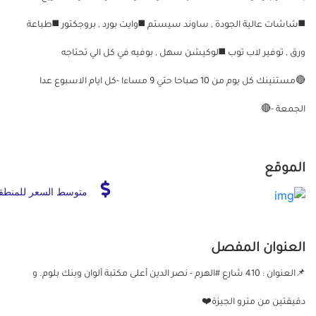
◼️شاشات عالية الجودة , ساوند سيستم ◼️وايت بورد , بروجكتور ◼️طباعة
ورق , توفير لاب توب ◼️لوكيشن سهل , بوفيه في كل الي تحتاجه
🔴مستنينك كل يوم من 10 صباحا حتي 9 مساءا -كل ايام الاسبوع عدا
الجمعة -🔴
الموقع
متوسط السعر للمنطق
العنوان المفصل
📌العنوان : 410 شارع #الهرم - نصر الدين أعلى مكتبة ألوان وبنك بلوم. و
دقيقتين من مترو الجيزة❤️