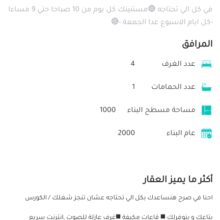
في كل الي تحتاجه 🔴مستنينك كل يوم من 10 صباحا حتي 9 مساءا
-كل ايام الاسبوع عدا الجمعة -🔴
المرافق
عدد الغرف
4
عدد الحمامات
1
مساحة مسطح البناء
1000
عام البناء
2000
أكثر ما يميز العقار
احنا في صرح هنساعدك بكل الي تحتاجه عشان تنجز شغلك / الكورس
بتاعك و بنوفرلك ◼️ قاعات مكيفة ◼️غرف عازلة للصوت ,انترنت سريع