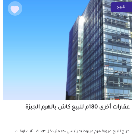
للبيع
عقارات أخرى 180م للبيع كاش بالهرم الجيزة
جراج للبيع عروبة هرم مريوطيه رئيسي ١١٨٠ متر دخل ٥٣ الف ثابت اوقات