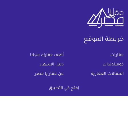
خريطة الموقع
(current)
عقارات
أضف عقارك مجانا
كومباوندات
دليل الاسعار
المقالات العقارية
عن عقار يا مصر
س & ج
تواصل معنا
إفتح في التطبيق
اتفاقية الخصوصية
تواصل معنا عبر
البريد الالكترونى :
info@aqaryamasr.com