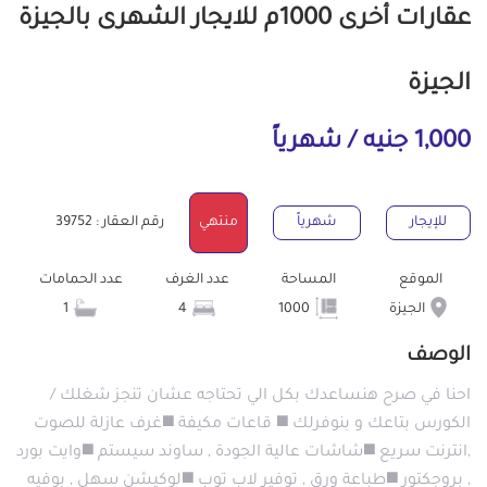
عقارات أخرى 1000م للايجار الشهرى بالجيزة
الجيزة
1,000 جنيه / شهرياً
للإيجار
شهرياً
منتهي
رقم العقار : 39752
الموقع
المساحة
عدد الغرف
عدد الحمامات
الجيزة
1000
4
1
الوصف
احنا في صرح هنساعدك بكل الي تحتاجه عشان تنجز شغلك /
الكورس بتاعك و بنوفرلك ◼️ قاعات مكيفة ◼️غرف عازلة للصوت
,انترنت سريع ◼️شاشات عالية الجودة , ساوند سيستم ◼️وايت بورد
, بروجكتور ◼️طباعة ورق , توفير لاب توب ◼️لوكيشن سهل , بوفيه