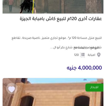
عقارات أخرى 120م للبيع كاش بامبابة الجيزة
للبيع منزل مساحة 120 م² ـ موقع تجاري متميز ـ ناصية صريحة ـ تقاطع
شارع منصور زيادة مع شارع بكر أبو ال...
الموقع
المساحة
امبابة
120
4,000,000 جنيه
للإيجار