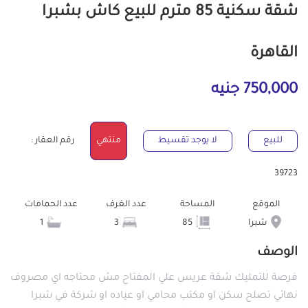
شقة سكنية 85 مترم للبيع كاش بشبرا
القاهرة
750,000 جنيه
للبيع
لا يوجد تقسيط
منتهي
رقم العقار :
39723
الموقع
المساحة
عدد الغرف
عدد الحمامات
شبرا
85
3
1
الوصف
فرصة للتمليك شقة عريس علي المفتاح مش محتاجه اي مصروف
نهائي تصلح سكن او مكتب محامي او عياده او شركة في شبرا