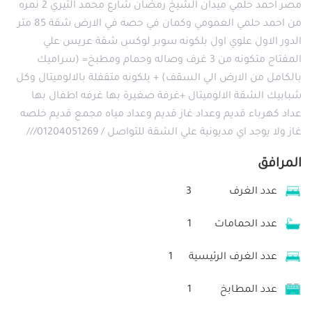
مصر احمد حلمي ميدان الشيخ رمضان شارع محمد التيري 2 نمره
من احمد حلمي العمومي وكمان في حصه في الارض شقة 85 متر
الدور الاول علوي اول بلكونه سوبر لوكس شقة عريس علي
المفتاح متكونه من 3 غرف وصاله وحمام ومطبخ= (سراميك
بالكامل من الارض الي السقف) + بلكونه متقفلة بالالوميتال وكل
شبابيك الشقة الالوميتال +غرفة صغيرة بها غرفه اطفال بها
عداد كهرباء قديم وعداد غاز قديم وعداد مياه مجمع قديم خلصه
غاز ولا يوجد اي مديونية علي الشقة للتواصل / 01204051269///
المرافق
عدد الغرف
3
عدد الحمامات
1
عدد الغرف الرئيسية
1
عدد المطابخ
1