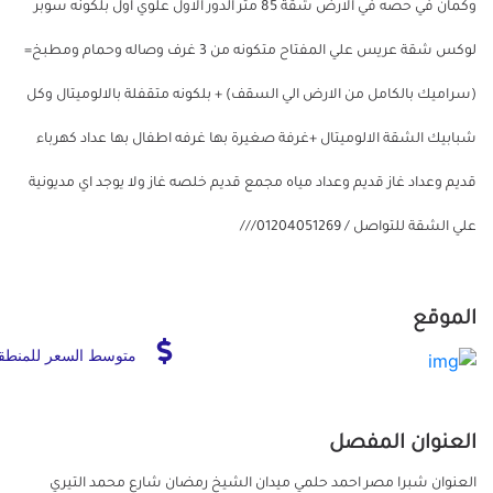
وكمان في حصه في الارض شقة 85 متر الدور الاول علوي اول بلكونه سوبر
لوكس شقة عريس علي المفتاح متكونه من 3 غرف وصاله وحمام ومطبخ=
(سراميك بالكامل من الارض الي السقف) + بلكونه متقفلة بالالوميتال وكل
شبابيك الشقة الالوميتال +غرفة صغيرة بها غرفه اطفال بها عداد كهرباء
قديم وعداد غاز قديم وعداد مياه مجمع قديم خلصه غاز ولا يوجد اي مديونية
علي الشقة للتواصل / 01204051269///
الموقع
متوسط السعر للمنطق
العنوان المفصل
العنوان شبرا مصر احمد حلمي ميدان الشيخ رمضان شارع محمد التيري