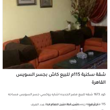
شقة سكنية 115م للبيع كاش بجسر السويس
القاهرة
كود 1673 شقه للبيع مصر الجديده اشاره روكسي جسر السويس مساحه
115 متر 2 غرفه ريسبشن قطعتين حمام مط...
الموقع
المساحة
عدد الحمامات
عدد الغرف