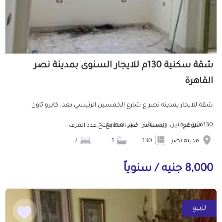
شقة سكنية 130م للايجار السنوى بمدينة نصر
القاهرة
شقة للايجار بمدينه نصر ع شارع الخمسين الرئيسي بعد. كايرو تاون
130متر( غرفتين، ريسبشن كبير ، مطبخ، ح...
الموقع
المساحة
عدد الحمامات
عدد الغرف
مدينة نصر
130
1
2
8,000 جنيه / سنوياً
للبيع