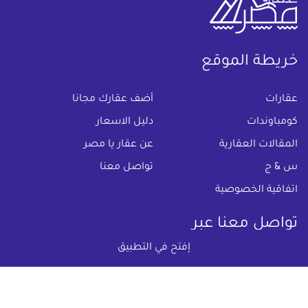
خريطة الموقع
(current)
عقارات
أضف عقارك مجانا
كومباوندات
دليل الاسعار
المقالات العقارية
عن عقار يا مصر
س & ج
تواصل معنا
اتفاقية الخصوصية
تواصل معنا عبر
إفتح في التطبيق
البريد الالكترونى :
info@aqaryamasr.com
مواقع التواصل الاجتماعى