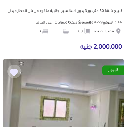
للبيع شقة 80 متر دور 3 بدون اسانسير. جانبية متفرع من ش الحجاز ميدان
هليوبلس. 2اوضه وريسيبشن قطعتين...
الموقع
المساحة
عدد الحمامات
عدد الغرف
مصر الجديدة
80
1
3
2,000,000 جنيه
للإيجار