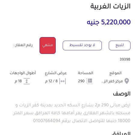
الزيات الغربية
5,220,000 جنيه
للبيع
لا يوجد تقسيط
منتهي
رقم العقار :
39398
الموقع
المساحة
عرض الشارع
أطوال الواجهات
مركز كفر الزيات
290
8 / 12 م
18 م
الوصف
ارض مبانى 290 م2 بشارع السكه الحديد بمدينة كفر الزيات و
مسجله بالشهر العقارى يمر أمامها كافة المرافق سعر المتر
18000 جنيها للتواصل الاتصال برقم 01007664094
المرافق