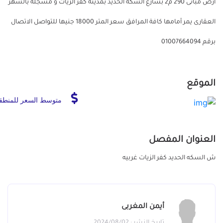
ارض مبانى 290 م2 بشارع السكه الحديد بمدينة كفر الزيات و مسجله بالشهر
العقارى يمر أمامها كافة المرافق سعر المتر 18000 جنيها للتواصل الاتصال
برقم 01007664094
الموقع
متوسط السعر للمنطق
العنوان المفصل
ش السكه الحديد كفر الزيات غربيه
أيمن المغربى