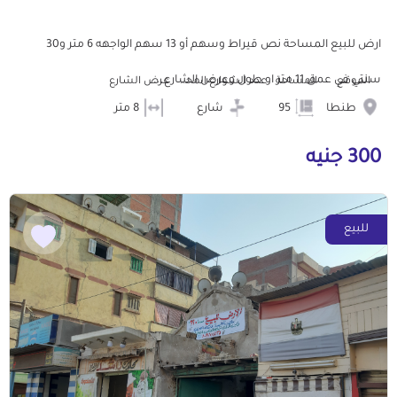
ارض للبيع المساحة نص قيراط وسهم أو 13 سهم الواجهه 6 متر و30
سنتي في عمق 11 متر او طول وعرض الشارع...
الموقع
المساحة
عدد الشوارع المحيطه
عرض الشارع
طنطا
95
شارع
8 متر
300 جنيه
للبيع