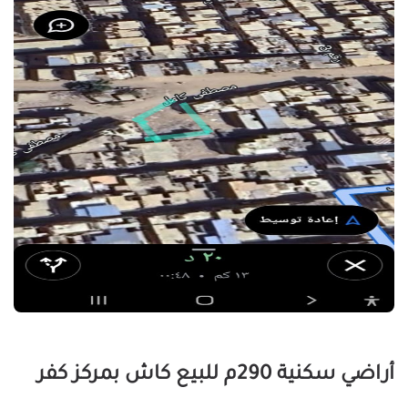
أراضي سكنية 290م للبيع كاش بمركز كفر