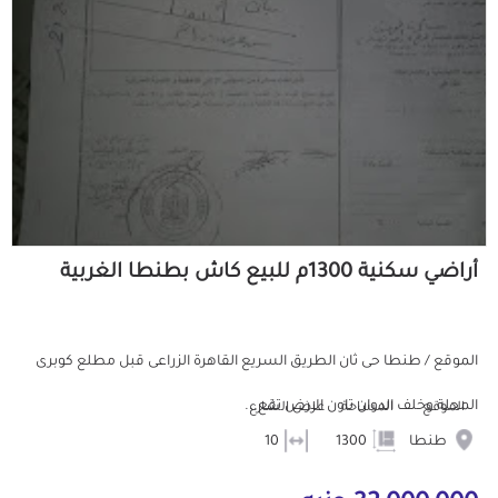
أراضي سكنية 1300م للبيع كاش بطنطا الغربية
الموقع / طنطا حى ثان الطريق السريع القاهرة الزراعى قبل مطلع كوبرى
المحلة وخلف الدوان تاون الارض تقع...
الموقع
المساحة
عرض الشارع
طنطا
1300
10