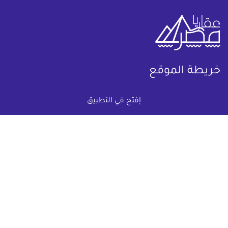
خريطة الموقع
(current)
عقارات
أضف عقارك مجانا
إفتح في التطبيق
كومباوندات
دليل الاسعار
المقالات العقارية
عن عقار يا مصر
س & ج
تواصل معنا
اتفاقية الخصوصية
تواصل معنا عبر
البريد الالكترونى :
info@aqaryamasr.com