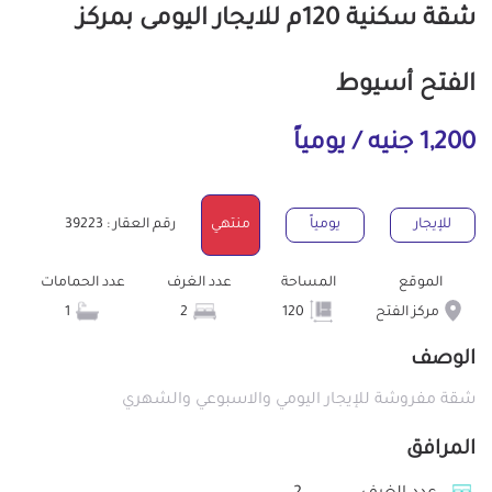
شقة سكنية 120م للايجار اليومى بمركز
الفتح أسيوط
1,200 جنيه / يومياً
للإيجار
يومياً
منتهي
رقم العقار : 39223
الموقع
المساحة
عدد الغرف
عدد الحمامات
مركز الفتح
120
2
1
الوصف
شقة مفروشة للإيجار اليومي والاسبوعي والشهري
المرافق