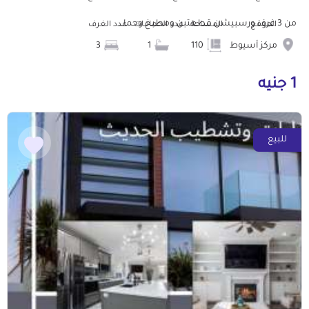
من 3 غرف ورسبيشن قطعتبن ومطبخ وحما...
الموقع
المساحة
عدد الحمامات
عدد الغرف
مركز أسيوط
110
1
3
1 جنيه
للبيع