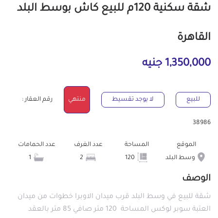
شقة سكنية 120م للبيع كاش بوسط البلد
القاهرة
1,350,000 جنيه
للبيع
لا يوجد تقسيط
منتهي
رقم العقار :
38986
الموقع
المساحة
عدد الغرف
عدد الحمامات
وسط البلد
120
2
1
الوصف
شقة للبيع في وسط البلد قرب ميدان الاوبرا خطوات من ميدان
العتبة سوبر لوكس المساحة 120 متر صافي 85 متر بالعقد