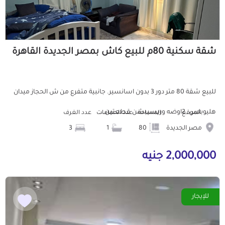
شقة سكنية 80م للبيع كاش بمصر الجديدة القاهرة
للبيع شقة 80 متر دور 3 بدون اسانسير. جانبية متفرع من ش الحجاز ميدان
هليوبلس. 2اوضه وريسيبشن قطعتين...
الموقع
المساحة
عدد الحمامات
عدد الغرف
مصر الجديدة
80
1
3
2,000,000 جنيه
للإيجار