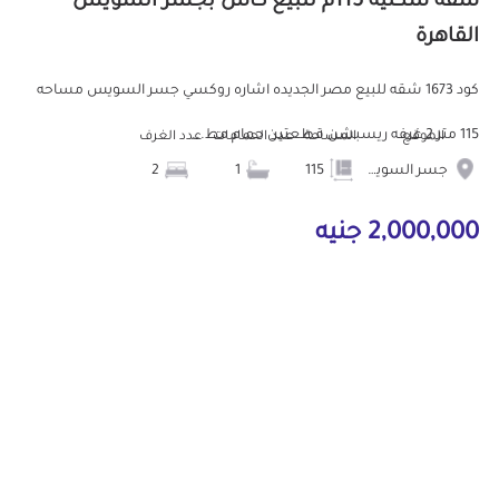
شقة سكنية 115م للبيع كاش بجسر السويس
القاهرة
كود 1673 شقه للبيع مصر الجديده اشاره روكسي جسر السويس مساحه
115 متر 2 غرفه ريسبشن قطعتين حمام مط...
الموقع
المساحة
عدد الحمامات
عدد الغرف
جسر السويس
115
1
2
2,000,000 جنيه