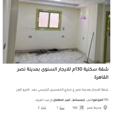
شقة سكنية 130م للايجار السنوى بمدينة نصر
القاهرة
شقة للايجار بمدينه نصر ع شارع الخمسين الرئيسي بعد. كايرو تاون
130متر( غرفتين، ريسبشن كبير ، مطبخ، ح...
الموقع
المساحة
عدد الحمامات
عدد الغرف
مدينة نصر
130
1
2