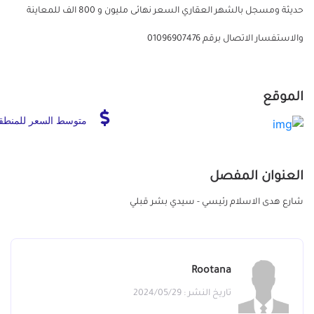
حديثة ومسجل بالشهر العقاري السعر نهائى مليون و 800 الف للمعاينة
والاستفسار الاتصال برقم 01096907476
الموقع
متوسط السعر للمنطق
العنوان المفصل
شارع هدى الاسلام رئيسي - سيدي بشر قبلي
Rootana
تاريخ النشر : 2024/05/29