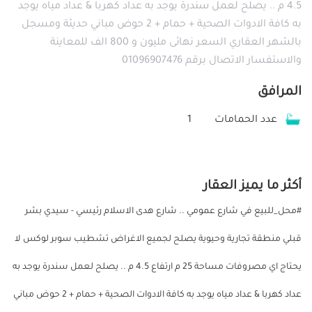
4.5 م .. يصلح لعمل سندرة يوجد به عداد كهربا & عداد مياه يوجد
به كافة الادوات الصحية + حمام + 2 حوض مباني حديثة ومسجل
بالشهر العقاري السعر نهائى مليون و 800 الف للمعاينة
والاستفسار الاتصال برقم 01096907476
المرافق
عدد الحمامات
1
أكثر ما يميز العقار
#محل_للبيع في شارع عمومي .. شارع هدى الاسلام رئيسي - سيدي بشر
قبلي منطقة تجارية وحيوية يصلح لجميع الاغراض تشطيب سوبر لوكس لا
يحتاج اي مصروفات مساحة 25 م ارتفاع 4.5 م .. يصلح لعمل سندرة يوجد به
عداد كهربا & عداد مياه يوجد به كافة الادوات الصحية + حمام + 2 حوض مباني