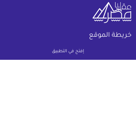
خريطة الموقع
إفتح في التطبيق
(current)
عقارات
أضف عقارك مجانا
كومباوندات
دليل الاسعار
المقالات العقارية
عن عقار يا مصر
س & ج
تواصل معنا
اتفاقية الخصوصية
تواصل معنا عبر
البريد الالكترونى :
info@aqaryamasr.com