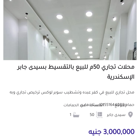
محلات تجاري 50م للبيع بالتقسيط بسيدى جابر
الإسكندرية
محل تجاري للبيع في كفر عبده وتشطيب سوبر لوكس ترخيص تجاري وبه
حمام 01551644089استاذ هادي
الموقع
المساحة
عدد الحمامات
سيدى جابر
50
1
3,000,000 جنيه