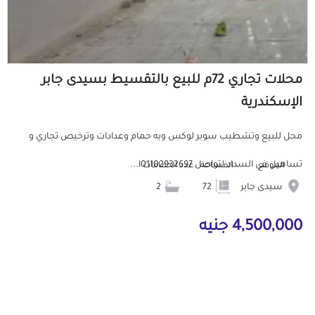
محلات تجاري 72م للبيع بالتقسيط بسيدى جابر
الإسكندرية
محل للبيع وتشطيب سوبر لوكس وبه حمام وعدادات وترخيص تجاري و
تساهيل في السداد لتواصل 01102932697ا...
الموقع
المساحة
عدد الحمامات
سيدى جابر
72
2
4,500,000 جنيه