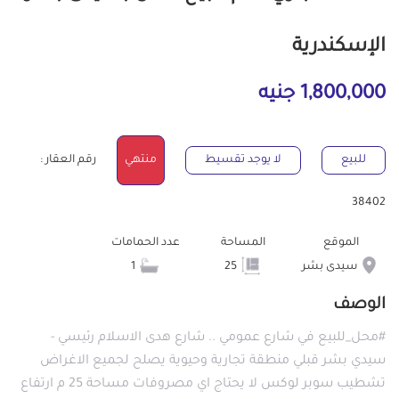
الإسكندرية
1,800,000 جنيه
للبيع
لا يوجد تقسيط
منتهي
رقم العقار :
38402
الموقع
المساحة
عدد الحمامات
سيدى بشر
25
1
الوصف
#محل_للبيع في شارع عمومي .. شارع هدى الاسلام رئيسي -
سيدي بشر قبلي منطقة تجارية وحيوية يصلح لجميع الاغراض
تشطيب سوبر لوكس لا يحتاج اي مصروفات مساحة 25 م ارتفاع