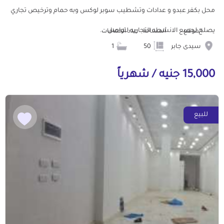
محل بكفر عبدو و عدادات وتشطيب سوبر لوكس وبه حمام وترخيص تجاري
يصلح لجميع الانشطه التجاريه لتواصل ...
الموقع
المساحة
عدد الحمامات
سيدى جابر
50
1
15,000 جنيه / شهرياً
للبيع