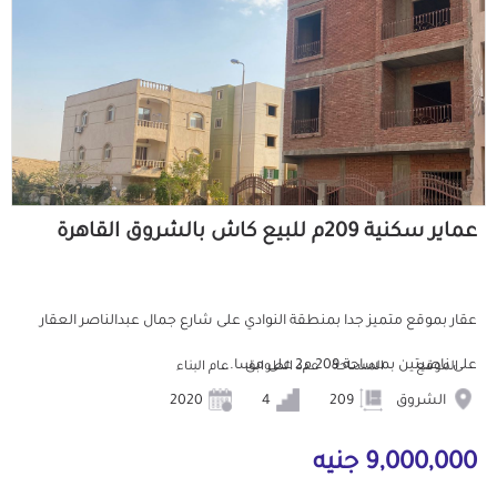
عماير سكنية 209م للبيع كاش بالشروق القاهرة
عقار بموقع متميز جدا بمنطقة النوادي على شارع جمال عبدالناصر العقار
على ناصيتين بمساحة 209 م2 على مسا...
الموقع
المساحة
عدد الطوابق
عام البناء
الشروق
209
4
2020
9,000,000 جنيه