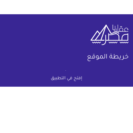
خريطة الموقع
(current)
عقارات
أضف عقارك مجانا
إفتح في التطبيق
كومباوندات
دليل الاسعار
المقالات العقارية
عن عقار يا مصر
س & ج
تواصل معنا
اتفاقية الخصوصية
تواصل معنا عبر