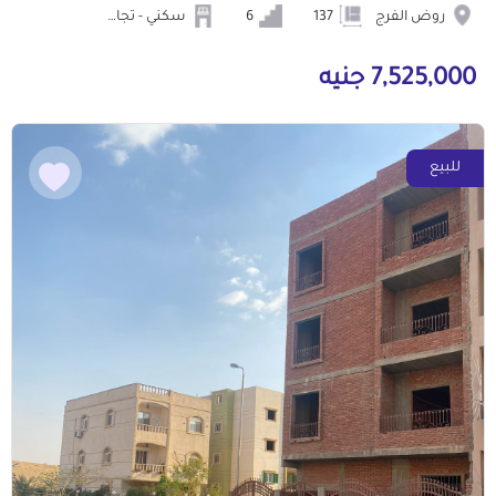
روض الفرج
137
6
سكني - تجاري
7,525,000 جنيه
للبيع