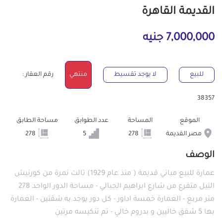
القديمة القاهرة
7,000,000 جنيه
للبيع
لا يوجد تقسيط
منتهي
رقم العقار :
38357
الموقع
المساحة
عدد الطوابق
مساحة الطابق
مصر القديمة
278
5
278
الوصف
عمارة للبيع مباني قديمة ( منذ عام 1929) تالت نمرة من كورنيش
النيل متفرع من شارع ابراهيم الجبالي - مساحة الدور الواحد 278
متر مربع - العمارة خمسة اداور - كل دور يوجد به شقتين - العمارة
بها 5 شقق خاليين و بدروم خالي - تم تنكيسه مرتين