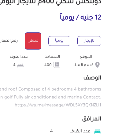
دوبلكس سكني 400م للايجار اليومى بقسم الساحل الشمالى مرسى مطروح
12 جنيه / يومياً
للإيجار
يومياً
منتهي
رقم العقار : 308
الموقع
المساحة
عدد الغرف
قسم الساحل الشمالى
400
4
الوصف
or and roof Composed of 4 bedrooms 4 bathrooms
in golf Fully air conditioned and marine Contact:
https://wa.me/message/WDL5XY3QKNZLI1
المرافق
عدد الغرف
4