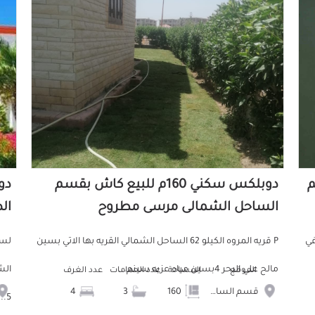
سم
دوبلكس سكني 160م للبيع كاش بقسم
الساحل الشمالى مرسى مطروح
ال
في
P قريه المروه الكيلو 62 الساحل الشمالي القريه بها الاتي بسين
لسر
مالح علي البحر 4بسين مياه عزبه سينم...
الموقع
المساحة
عدد الحمامات
عدد الغرف
قسم الساحل الشمالى
160
3
4
5...