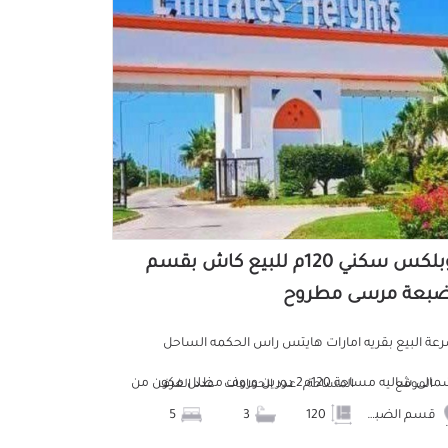
دوبلكس سكني 120م للبيع كاش بقسم
ضبعة مرسى مطروح
عة البيع بقريه امارات هايتس راس الحكمه الساحل
الشمالى شاليه مساحة 120م2 دورين وروف مظلل مكون من
الموقع
المساحة
عدد الحمامات
عدد الغرف
قسم الضبعة
120
3
5