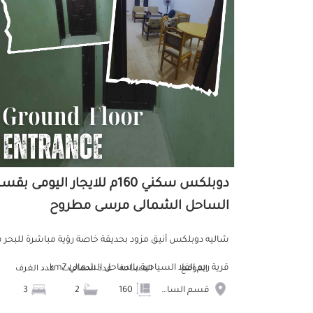
دوبلكس سكني 160م للايجار اليومى بق
الساحل الشمالى مرسى مطروح
شاليه دوبلكس أنيق مزود بحديقة خاصة رؤية مباشرة للبحر 
قرية ريم الفلا السياحية بالساحل الشمالي km7...
الموقع
المساحة
عدد الحمامات
عدد الغرف
قسم الساحل الشمالى
160
2
3