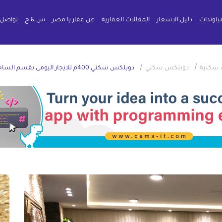
باوندات
دليل الاسعار
المقالات العقارية
عن عقار يا مصر
س & ج
تواصل 
/
/
 سكنية
دوبلكس سكني
دوبلكس سكني 400م للايجار اليومى بقسم الساحل الشمالى مرسى مطروح