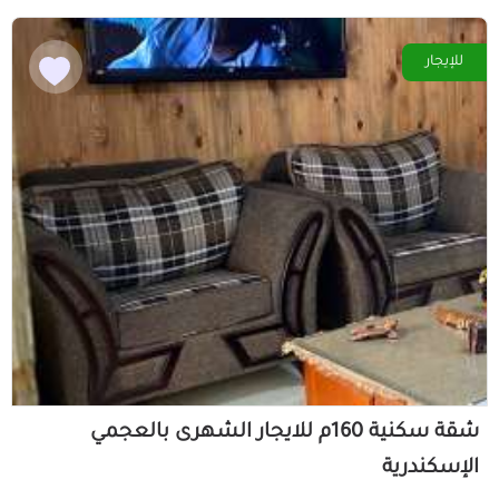
للإيجار
شقة سكنية 160م للايجار الشهرى بالعجمي
الإسكندرية