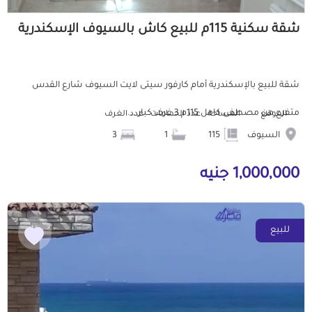
شقة سكنية 115م للبيع كاش بالسيوف الإسكندرية
شقة للبيع بالإسكندرية أمام كارفور سيتى لايت السيوف شارع القدس
متفرع من مصطفى كامل 115م 3 غرف كبار ...
الموقع
المساحة
عدد الحمامات
عدد الغرف
السيوف
115
1
3
1,000,000 جنيه
للبيع