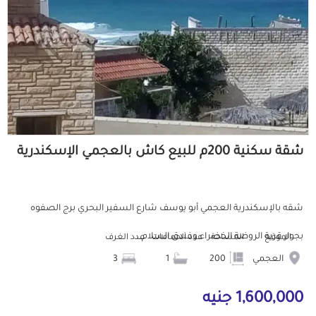
شقة سكنية 200م للبيع كاش بالعجمي الإسكندرية
شقه بالإسكندرية العجمي أبو يوسف شارع السفير البحري برج الصفوه
بجوار قرية الروضة الخضراء وفندق السلام...
الموقع
المساحة
عدد الحمامات
عدد الغرف
العجمي
200
1
3
1,600,000 جنيه