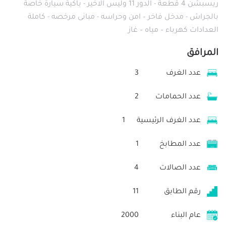
ريسبشن 4 قطعة - الدور 11 وليس الاخير - باكية سيارة خاصة
بالجراش - مدخل فاخر – امن وحراسه - مبانى مرخصه - كاملة
العدادات كهرباء – مياه – غاز
المرافق
عدد الغرف
3
عدد الحمامات
2
عدد الغرف الرئيسية
1
عدد المطابخ
1
عدد الصالات
4
رقم الطابق
11
عام البناء
2000