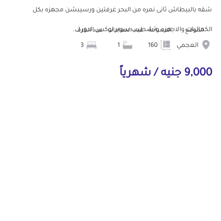
شقه بالبيطاش ثانى نمره من البحر غرفتين ورسيبشن مجهزه بكل
الكماليات والاجهزه وتشطيب سوبر لوكس الدور ا...
الموقع
المساحة
عدد الحمامات
عدد الغرف
العجمي
160
1
3
9,000 جنيه / شهرياً