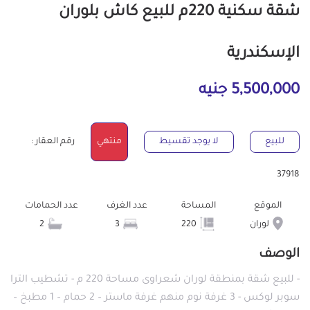
شقة سكنية 220م للبيع كاش بلوران
الإسكندرية
5,500,000 جنيه
للبيع
لا يوجد تقسيط
منتهي
رقم العقار :
37918
الموقع
المساحة
عدد الغرف
عدد الحمامات
لوران
220
3
2
الوصف
- للبيع شقة بمنطقة لوران شعراوى مساحة 220 م - تشطيب الترا
سوبر لوكس - 3 غرفة نوم منهم غرفة ماستر – 2 حمام – 1 مطبخ –