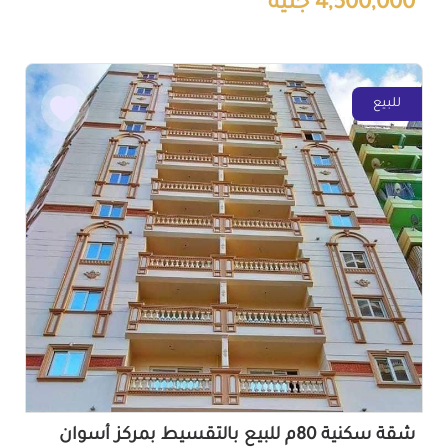
4,500,000 جنيه
للبيع
شقة سكنية 80م للبيع بالتقسيط بمركز أسوان