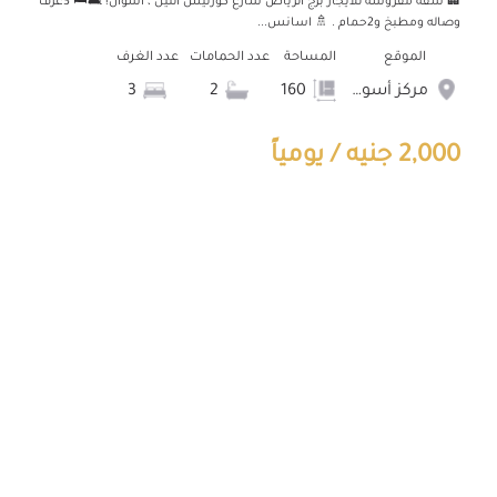
🏢 شقة مفروشة للايجار برج الرياض شارع كورنيش النيل ، أسوان! 🛋️🛏️ 3غرف
وصاله ومطبخ و2حمام . 🚿 اسانس...
الموقع
المساحة
عدد الحمامات
عدد الغرف
مركز أسوان
160
2
3
2,000 جنيه / يومياً