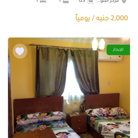
مركز أسوان
125
1
1
2,000 جنيه / يومياً
للإيجار