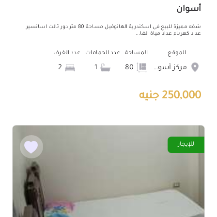
أسوان
شقه مميزة للبيع فى اسكندرية الهانوفيل مساحة 80 متر دور تالت اسانسير
عداد كهرباء عداد مياة الغا...
الموقع
المساحة
عدد الحمامات
عدد الغرف
مركز أسوان
80
1
2
250,000 جنيه
للإيجار