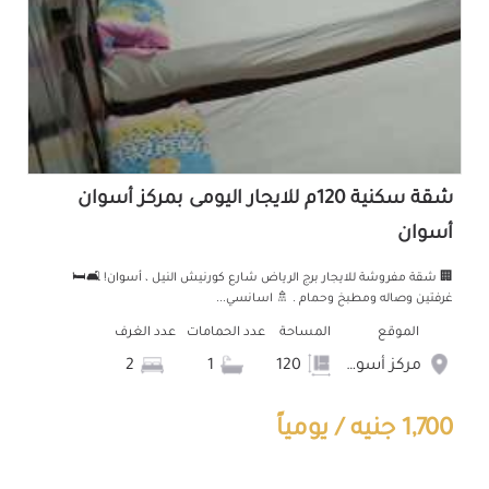
شقة سكنية 120م للايجار اليومى بمركز أسوان
أسوان
🏢 شقة مفروشة للايجار برج الرياض شارع كورنيش النيل ، أسوان! 🛋️🛏️
غرفتين وصاله ومطبخ وحمام . 🚿 اسانسي...
الموقع
المساحة
عدد الحمامات
عدد الغرف
مركز أسوان
120
1
2
1,700 جنيه / يومياً