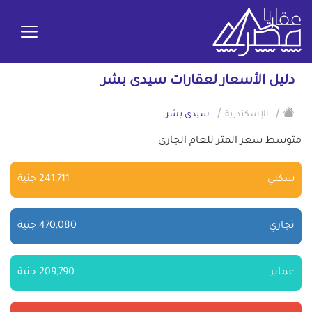
دليل الأسعار لعقارات سيدى بشر
/
/
الإسكندرية
سيدى بشر
متوسط سعر المتر للعام الجارى
سكني
241,711 جنية
تجاري
470,080 جنية
عماير
209,790 جنية