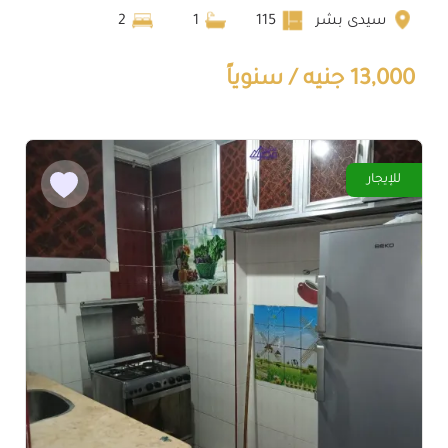
سيدى بشر
115
1
2
13,000 جنيه / سنوياً
للإيجار