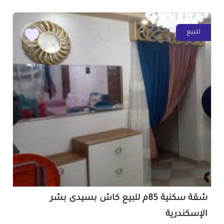
للبيع
شقة سكنية 85م للبيع كاش بسيدى بشر
الإسكندرية