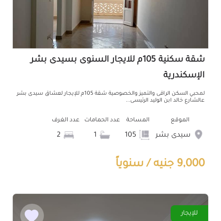
شقة سكنية 105م للايجار السنوى بسيدى بشر
الإسكندرية
لمحبي السكن الراقى والتميز والخصوصية شقة 105م للإيجار لعشاق سيدى بشر
عالشارع خالد ابن الوليد الرئيسى...
الموقع
المساحة
عدد الحمامات
عدد الغرف
سيدى بشر
105
1
2
9,000 جنيه / سنوياً
للإيجار