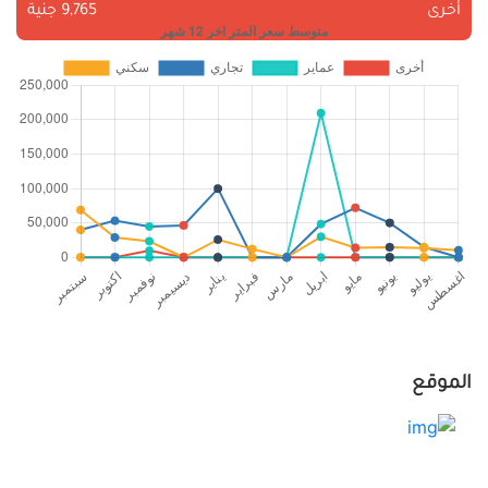
أخرى
9,765 جنية
الموقع