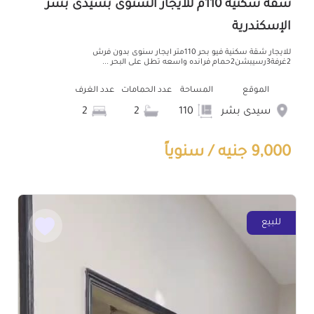
شقة سكنية 110م للايجار السنوى بسيدى بشر
الإسكندرية
للايجار شقة سكنية فيو بحر 110متر ايجار سنوى بدون فرش
2غرفة3رسيبشن2حمام فرانده واسعه تطل على البحر ...
الموقع
المساحة
عدد الحمامات
عدد الغرف
سيدى بشر
110
2
2
9,000 جنيه / سنوياً
للبيع